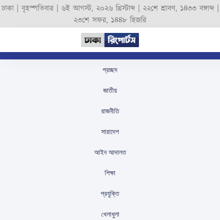
ঢাকা |
বৃহস্পতিবার
|
৬ই আগস্ট, ২০২৬ খ্রিস্টাব্দ
|
২২শে শ্রাবণ, ১৪৩৩ বঙ্গাব্দ
|
২৩শে সফর, ১৪৪৮ হিজরি
প্রচ্ছদ
শুধু বাংলায় কথা বললেই কি
জাতীয়
বাংলাদেশি, আদালতের কড়া
রাজনীতি
প্রশ্নের মুখে মোদী সরকার
সারাদেশ
স্টাফ রিপোর্টার
প্রকাশিতঃ
August 30, 2025
আইন আদালত
শিক্ষা
প্রযুক্তি
খেলাধুলা