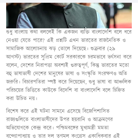
শুধু বাংলায় কথা বললেই কি একজন ব্যক্তি বাংলাদেশি বলে ধরে
নেওয়া যেতে পারে? এই প্রশ্নটি এখন ভারতের রাজনৈতিক ও
সামাজিক আলোচনায় ঝড় তোলে দিয়েছে। শুক্রবার (২৯
আগস্ট) ভারতের সুপ্রিম কোর্ট সরকারকে চরমভাবে ভর্ৎসনা করে
বলেন, দেশের নিরাপত্তা অবশ্যই গুরুত্বপূর্ণ, কিন্তু ভারতের মতো
বহু ভাষাভাষী দেশের মানুষের ভাষা ও সংস্কৃতি সংরক্ষণও অতি
জরুরি। বিচারপতিরা স্পষ্ট করে দিয়েছেন, শুধু ভাষা বা আঞ্চলিক
পরিচয়ের ভিত্তিতে কাউকে বিদেশি বা বাংলাদেশি বলে চিহ্নিত
করা উচিত নয়।
বিশেষ করে এই ঘটনা সামনে এসেছে বিজেপিশাসিত
রাজ্যগুলিতে বাংলাভাষীদের উপর হয়রানি ও আক্রমণের
অভিযোগকে কেন্দ্র করে। পশ্চিমবঙ্গের মুখ্যমন্ত্রী মমতা
বন্দ্যোপাধ্যায় ও তার দল তৃণমূল কংগ্রেস একাধিকবার এই