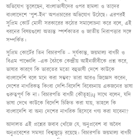
অভিযোগ তুলেছেন, বাংলাভাষীদের ওপর হামলা ও তাদের
বাংলাদেশে ‘পুশ-ইন’ অপপ্রচারের অভিযোগ উঠেছে। এরপরই
সুপ্রিম কোর্ট মোদী সরকারের কঠোর সমালোচনা করে বলে, এই
ধরনের বিষয়গুলো অত্যন্ত স্পর্শকাতর ও জাতীয় নিরাপত্তার সঙ্গে
সম্পর্কিত।
সুপ্রিম কোর্টের তিন বিচারপতি – সূর্যকান্ত, জয়মাল্য বাগচী ও
বিএম পাঞ্চোলি –এক বৈঠকে কেন্দ্রীয় আইনজীবীকে প্রশ্ন করে,
ভাষার কারণে কি ভারতের মতো বহুভাষী দেশে কাউকে
বাংলাদেশি বলে মনে করা সম্ভব? তারা আরও জিজ্ঞেস করেন,
দেশের নাগরিকত্ব কিংবা দেশি-বিদেশি বিবেচনায় একজনের ভাষা
গুরুত্বপূর্ণ কি না। বিচারপতি বাগচী কৌতূহlių সাথে বলেন, যদি
ভাষা দেখে কাউকে বিদেশি চিহ্নিত করা যায়, তাহলে কি
বাংলাদেশি বা অন্য দেশের নাগরিক হিসেবে গণ্য করা যাবেনা?
আদালত এই প্রশ্নের জবাব খোঁজে যে, অনুপ্রবেশ বা অবৈধ
অনুপ্রবেশের সমস্যা বিশ্বজুড়ে রয়েছে। বিচারপতি জয়মাল্য বাগচী