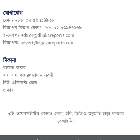
যোগাযোগ
ফোনঃ +৮৮ ০২ ৫৯৭১৪৯৩৮
বিজ্ঞাপন বিভাগ ফোনঃ +৮৮ ০২ ৮১৯৪৭১৬৮
ই-মেইলঃ
editor@dhakareports.com
বিজ্ঞাপনঃ
advert@dhakareports.com
ঠিকানা
রহমত স্কয়ার
এস এম কামরুজ্জামান সরণী
নিউ এলিফেন্ট রোড
ঢাকা।
এই ওয়েবসাইটের কোনও লেখা, ছবি, ভিডিও অনুমতি ছাড়া ব্যবহার
বেআইনি।