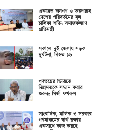
একত্রিত জনগণ ও তরুণরাই
দেশের পরিবর্তনের মূল
চালিকা শক্তি: সমাজকল্যাণ
প্রতিমন্ত্রী
সকালে দুই জেলায় সড়ক
দুর্ঘটনা, নিহত ১৬
গণতন্ত্রের ভিত্তিতে
ভিন্নমতকে সম্মান করার
গুরুত্ব: মির্জা ফখরুল
সাংবাদিক, মালিক ও সরকার
গণমাধ্যমের স্বার্থ রক্ষায়
একসাথে কাজ করছে: