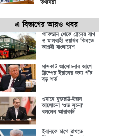
তথ্যমন্ত্রী
এ বিভাগের আরও খবর
পাকিস্তান থেকে ট্রেনের বগি
ও মালবাহী ওয়াগন কিনতে
আগ্রহী বাংলাদেশ
মাসকাট আলোচনার আগে
ট্রাম্পের ইরানের জন্য পাঁচ
বড় শর্ত
ওমানে যুক্তরাষ্ট্র-ইরান
আলোচনা ‘শুভ সূচনা’
বললেন আরাকচি
ইরানকে চাপে রাখতে