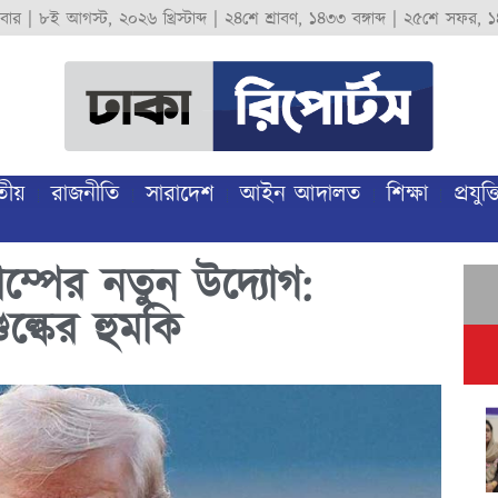
বার
|
৮ই আগস্ট, ২০২৬ খ্রিস্টাব্দ
|
২৪শে শ্রাবণ, ১৪৩৩ বঙ্গাব্দ
|
২৫শে সফর, ১
তীয়
রাজনীতি
সারাদেশ
আইন আদালত
শিক্ষা
প্রযুক্ত
াম্পের নতুন উদ্যোগ:
ল্কের হুমকি