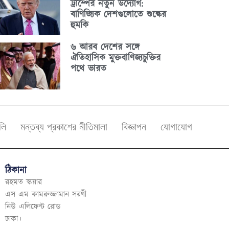
ট্রাম্পের নতুন উদ্যোগ:
বাণিজ্যিক দেশগুলোতে শুল্কের
হুমকি
৬ আরব দেশের সঙ্গে
ঐতিহাসিক মুক্তবাণিজ্যচুক্তির
পথে ভারত
বলি
মন্তব্য প্রকাশের নীতিমালা
বিজ্ঞাপন
যোগাযোগ
ঠিকানা
রহমত স্কয়ার
এস এম কামরুজ্জামান সরণী
নিউ এলিফেন্ট রোড
ঢাকা।