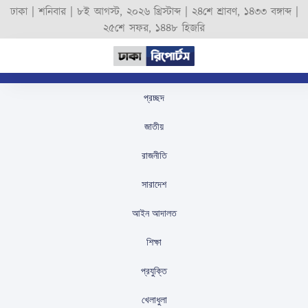
ঢাকা |
শনিবার
|
৮ই আগস্ট, ২০২৬ খ্রিস্টাব্দ
|
২৪শে শ্রাবণ, ১৪৩৩ বঙ্গাব্দ
|
২৫শে সফর, ১৪৪৮ হিজরি
প্রচ্ছদ
প্রথম নারী প্রেসিডেন্ট পেলো
জাতীয়
নামিবিয়া
রাজনীতি
স্টাফ রিপোর্টার
প্রকাশিতঃ
December 4, 2024
সারাদেশ
আইন আদালত
শিক্ষা
প্রযুক্তি
খেলাধুলা