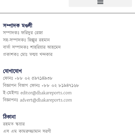
সম্পাদক মণ্ডলী
সম্পাদকঃ ফরিদুর রেজা
সহ-সম্পাদকঃ জিল্লুর রহমান
বার্তা সম্পাদকঃ শাহরিয়ার আহমেদ
প্রকাশকঃ মোঃ তন্ময় খন্দকার
যোগাযোগ
ফোনঃ +৮৮ ০২ ৫৯৭১৪৯৩৮
বিজ্ঞাপন বিভাগ ফোনঃ +৮৮ ০২ ৮১৯৪৭১৬৮
ই-মেইলঃ
editor@dhakareports.com
বিজ্ঞাপনঃ
advert@dhakareports.com
ঠিকানা
রহমত স্কয়ার
এস এম কামরুজ্জামান সরণী