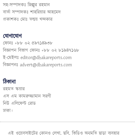
সহ-সম্পাদকঃ জিল্লুর রহমান
বার্তা সম্পাদকঃ শাহরিয়ার আহমেদ
প্রকাশকঃ মোঃ তন্ময় খন্দকার
যোগাযোগ
ফোনঃ +৮৮ ০২ ৫৯৭১৪৯৩৮
বিজ্ঞাপন বিভাগ ফোনঃ +৮৮ ০২ ৮১৯৪৭১৬৮
ই-মেইলঃ
editor@dhakareports.com
বিজ্ঞাপনঃ
advert@dhakareports.com
ঠিকানা
রহমত স্কয়ার
এস এম কামরুজ্জামান সরণী
নিউ এলিফেন্ট রোড
ঢাকা।
এই ওয়েবসাইটের কোনও লেখা, ছবি, ভিডিও অনুমতি ছাড়া ব্যবহার