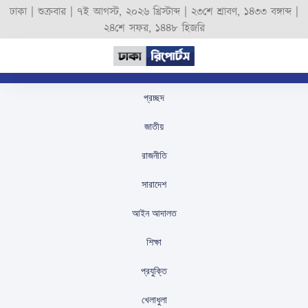
ঢাকা |
শুক্রবার
|
৭ই আগস্ট, ২০২৬ খ্রিস্টাব্দ
|
২৩শে শ্রাবণ, ১৪৩৩ বঙ্গাব্দ
|
২৪শে সফর, ১৪৪৮ হিজরি
প্রচ্ছদ
প্রধানমন্ত্রীর বিশ্বাস: দেশের
জাতীয়
জনগণ সেনাবাহিনীর ওপর
রাজনীতি
গভীর আস্থা রাখে
সারাদেশ
স্টাফ রিপোর্টার
প্রকাশিতঃ
July 7, 2026
আইন আদালত
শিক্ষা
প্রযুক্তি
খেলাধুলা