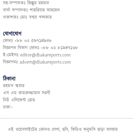
সহ-সম্পাদকঃ জিল্লুর রহমান
বার্তা সম্পাদকঃ শাহরিয়ার আহমেদ
প্রকাশকঃ মোঃ তন্ময় খন্দকার
যোগাযোগ
ফোনঃ +৮৮ ০২ ৫৯৭১৪৯৩৮
বিজ্ঞাপন বিভাগ ফোনঃ +৮৮ ০২ ৮১৯৪৭১৬৮
ই-মেইলঃ
editor@dhakareports.com
বিজ্ঞাপনঃ
advert@dhakareports.com
ঠিকানা
রহমত স্কয়ার
এস এম কামরুজ্জামান সরণী
নিউ এলিফেন্ট রোড
ঢাকা।
এই ওয়েবসাইটের কোনও লেখা, ছবি, ভিডিও অনুমতি ছাড়া ব্যবহার