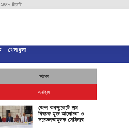
 ১৪৪৮ হিজরি
ি
খেলাধুলা
সর্বশেষ
জনপ্রিয়
জেদ্দা কনস্যুলেটে শ্রম
বিষয়ক মুক্ত আলোচনা ও
সচেতনতামূলক সেমিনার