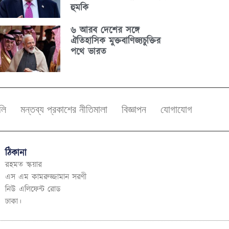
হুমকি
৬ আরব দেশের সঙ্গে
ঐতিহাসিক মুক্তবাণিজ্যচুক্তির
পথে ভারত
বলি
মন্তব্য প্রকাশের নীতিমালা
বিজ্ঞাপন
যোগাযোগ
ঠিকানা
রহমত স্কয়ার
এস এম কামরুজ্জামান সরণী
নিউ এলিফেন্ট রোড
ঢাকা।