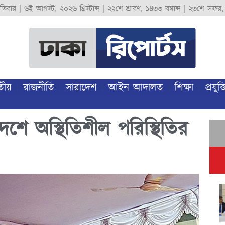
পতিবার
|
৬ই আগস্ট, ২০২৬ খ্রিস্টাব্দ
|
২২শে শ্রাবণ, ১৪৩৩ বঙ্গাব্দ
|
২৩শে সফর,
তীয়
রাজনীতি
সারাদেশ
আইন আদালত
শিক্ষা
প্রযুক্ত
েশে অস্থিতিশীল পরিস্থিতির