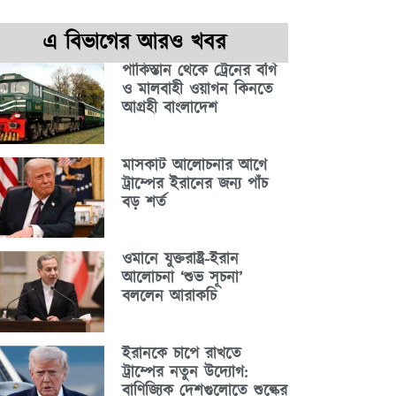
এ বিভাগের আরও খবর
পাকিস্তান থেকে ট্রেনের বগি
ও মালবাহী ওয়াগন কিনতে
আগ্রহী বাংলাদেশ
মাসকাট আলোচনার আগে
ট্রাম্পের ইরানের জন্য পাঁচ
বড় শর্ত
ওমানে যুক্তরাষ্ট্র-ইরান
আলোচনা ‘শুভ সূচনা’
বললেন আরাকচি
ইরানকে চাপে রাখতে
ট্রাম্পের নতুন উদ্যোগ:
বাণিজ্যিক দেশগুলোতে শুল্কের