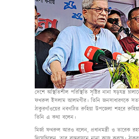
দেশে অস্থিতিশীল পরিস্থিতি সৃষ্টির নানা ষড়যন্ত্র
ফখরুল ইসলাম আলমগীর। তিনি জনসাধারণকে সতর্ক থ
ঠাকুরগাঁওয়ের নবগঠিত রুহিয়া উপজেলা শহরে রুহিয়া
তিনি এ কথা বলেন।
মির্জা ফখরুল আরও বলেন, প্রধানমন্ত্রী ও তারেক রহমা
দিয়েছিলেন, তার বাস্তবায়নে নানা কাজ করছে। ঠাকু