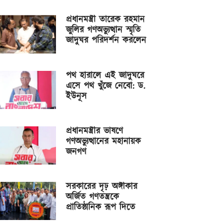
প্রধানমন্ত্রী তারেক রহমান
জুলির গণঅভ্যুত্থান স্মৃতি
জাদুঘর পরিদর্শন করলেন
পথ হারালে এই জাদুঘরে
এসে পথ খুঁজে নেবো: ড.
ইউনূস
প্রধানমন্ত্রীর ভাষণে
গণঅভ্যুত্থানের মহানায়ক
জনগণ
সরকারের দৃঢ় অঙ্গীকার
অর্জিত গণতন্ত্রকে
প্রাতিষ্ঠানিক রূপ দিতে