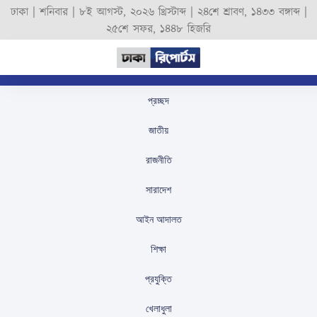
ঢাকা |
শনিবার
|
৮ই আগস্ট, ২০২৬ খ্রিস্টাব্দ
|
২৪শে শ্রাবণ, ১৪৩৩ বঙ্গাব্দ
|
২৫শে সফর, ১৪৪৮ হিজরি
প্রচ্ছদ
আইসিসি নিশ্চিত: টি-টোয়েন্টি
জাতীয়
বিশ্বকাপে না খেলায়
রাজনীতি
বিসিবিকে কোনো জরিমানা বা
সারাদেশ
নিষেধাজ্ঞা নেই
আইন আদালত
স্টাফ রিপোর্টার
প্রকাশিতঃ
February 9, 2026
শিক্ষা
প্রযুক্তি
খেলাধুলা