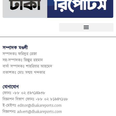
সম্পাদক মণ্ডলী
সম্পাদকঃ ফরিদুর রেজা
সহ-সম্পাদকঃ জিল্লুর রহমান
বার্তা সম্পাদকঃ শাহরিয়ার আহমেদ
প্রকাশকঃ মোঃ তন্ময় খন্দকার
যোগাযোগ
ফোনঃ +৮৮ ০২ ৫৯৭১৪৯৩৮
বিজ্ঞাপন বিভাগ ফোনঃ +৮৮ ০২ ৮১৯৪৭১৬৮
ই-মেইলঃ
editor@dhakareports.com
বিজ্ঞাপনঃ
advert@dhakareports.com