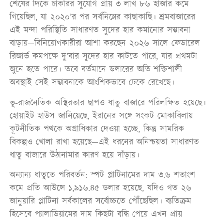
শেষের দিকে চাকরির সুযোগ প্রায় ৩ লাখ ৮৬ হাজার কমে
গিয়েছিল, যা ২০২০’র পর সর্বনিম্নের কাছাকাছি। শ্রমবাজারের
এই মন্দা পরিস্থিতি সাধারণত সুদের হার কমানোর সম্ভাবনা
বাড়ায়—বিনিয়োগকারীরা আশা করছেন ২০২৬ সালে ফেডারেল
রিজার্ভ কমপক্ষে দু’বার সুদের হার কাটতে পারে, যার প্রথমটা
জুনে হতে পারে। তবে বর্তমানে ডলারের অতি-শক্তিশালী
অবস্থাই সেই সম্ভাবনাকে আংশিকভাবে ঢেকে রেখেছে।
ভূ-রাজনৈতিক অস্থিরতার ছাপও ধাতু বাজারে পরিলক্ষিত হয়েছে।
হোয়াইট হাউস জানিয়েছে, ইরানের সঙ্গে সংকট মোকাবিলায়
কূটনীতিক পথকে অগ্রাধিকার দেওয়া হচ্ছে, কিন্তু সামরিক
বিকল্পও খোলা রাখা হয়েছে—এই ধরনের অনিশ্চয়তা সাধারণত
ধাতু বাজারে উঠানামার কারণ হয়ে দাঁড়ায়।
অন্যান্য ধাতুতে পরিবর্তন: স্পট প্লাটিনামের দাম ৩.৬ শতাংশ
কমে প্রতি আউন্সে ১,৯১৬.৪৫ ডলার হয়েছে, যদিও গত ২৬
জানুয়ারি প্লাটিনা সর্বকালের সর্বোচ্চতে পৌঁছেছিল। ব্যতিক্রম
হিসেবে প্যালাডিয়ামের দাম কিছুটা বৃদ্ধি পেয়ে এখন প্রায়