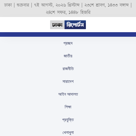
ঢাকা |
শুক্রবার
|
৭ই আগস্ট, ২০২৬ খ্রিস্টাব্দ
|
২৩শে শ্রাবণ, ১৪৩৩ বঙ্গাব্দ
|
২৪শে সফর, ১৪৪৮ হিজরি
প্রচ্ছদ
বিশ্ববাজারে স্বর্ণ-রুপার বড়
জাতীয়
দরপতন, প্লাটিনা কমল—
রাজনীতি
প্যালাডিয়াম কিছুটা বেড়েছে
সারাদেশ
স্টাফ রিপোর্টার
প্রকাশিতঃ
February 8, 2026
আইন আদালত
শিক্ষা
প্রযুক্তি
খেলাধুলা