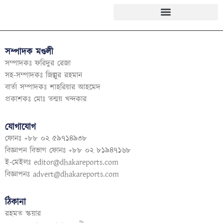
সম্পাদক মণ্ডলী
সম্পাদকঃ ফরিদুর রেজা
সহ-সম্পাদকঃ জিল্লুর রহমান
বার্তা সম্পাদকঃ শাহরিয়ার আহমেদ
প্রকাশকঃ মোঃ তন্ময় খন্দকার
যোগাযোগ
ফোনঃ +৮৮ ০২ ৫৯৭১৪৯৩৮
বিজ্ঞাপন বিভাগ ফোনঃ +৮৮ ০২ ৮১৯৪৭১৬৮
ই-মেইলঃ
editor@dhakareports.com
বিজ্ঞাপনঃ
advert@dhakareports.com
ঠিকানা
রহমত স্কয়ার