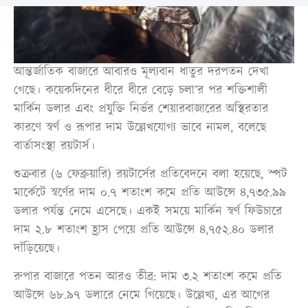
আন্তর্জাতিক বাজারে আবারও মূল্যবান ধাতুর দরপতন দেখা
গেছে। কয়েকদিনের ধীরে ধীরে বেড়ে চলা’র পর শক্তিশালী
মার্কিন ডলার এবং প্রযুক্তি নির্ভর শেয়ারবাজারের অস্থিরতার
কারণে স্বর্ণ ও রূপার দাম উল্লেখযোগ্য ভাবে নামল, বলেছে
বার্তাসংস্থা রয়টার্স।
শুক্রবার (৬ ফেব্রুয়ারি) রয়টার্সের প্রতিবেদনে বলা হয়েছে, স্পট
মার্কেটে স্বর্ণের দাম ০.৭ শতাংশ কমে প্রতি আউন্সে ৪,৭৩৫.৯৯
ডলার পর্যন্ত নেমে এসেছে। একই সময়ে মার্কিন স্বর্ণ ফিউচারে
দাম ২.৮ শতাংশ হ্রাস পেয়ে প্রতি আউন্সে ৪,৭৫২.৪০ ডলার
দাঁড়িয়েছে।
রুপার বাজারে পতন আরও তীব্র: দাম ৩.২ শতাংশ কমে প্রতি
আউন্সে ৬৮.৯৭ ডলারে নেমে গিয়েছে। উল্লেখ্য, এর আগের