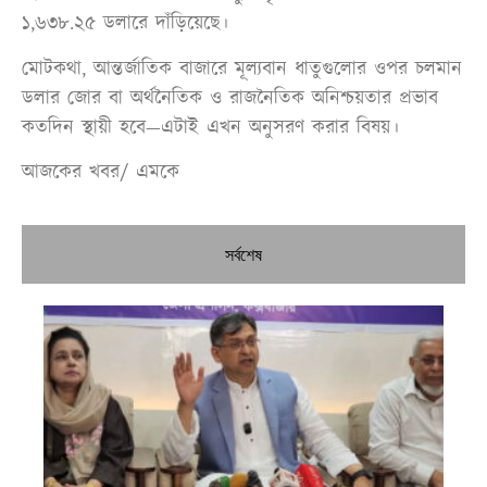
১,৬৩৮.২৫ ডলারে দাঁড়িয়েছে।
মোটকথা, আন্তর্জাতিক বাজারে মূল্যবান ধাতুগুলোর ওপর চলমান
ডলার জোর বা অর্থনৈতিক ও রাজনৈতিক অনিশ্চয়তার প্রভাব
কতদিন স্থায়ী হবে—এটাই এখন অনুসরণ করার বিষয়।
আজকের খবর/ এমকে
সর্বশেষ
নির
শী
ব্য
তা
প্রস
করবে
মন্ত্