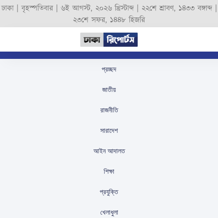
ঢাকা |
বৃহস্পতিবার
|
৬ই আগস্ট, ২০২৬ খ্রিস্টাব্দ
|
২২শে শ্রাবণ, ১৪৩৩ বঙ্গাব্দ
|
২৩শে সফর, ১৪৪৮ হিজরি
প্রচ্ছদ
আইসিসি জানাল: বাংলাদেশে
জাতীয়
কোন চ্যানেলে দেখা যাবে
রাজনীতি
২০২৬ টি-টোয়েন্টি বিশ্বকাপ?
সারাদেশ
স্টাফ রিপোর্টার
প্রকাশিতঃ
February 5, 2026
আইন আদালত
শিক্ষা
প্রযুক্তি
খেলাধুলা