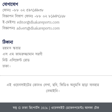
যোগাযোগ
ফোনঃ +৮৮ ০২ ৫৯৭১৪৯৩৮
বিজ্ঞাপন বিভাগ ফোনঃ +৮৮ ০২ ৮১৯৪৭১৬৮
ই-মেইলঃ
editor@dhakareports.com
বিজ্ঞাপনঃ
advert@dhakareports.com
ঠিকানা
রহমত স্কয়ার
এস এম কামরুজ্জামান সরণী
নিউ এলিফেন্ট রোড
ঢাকা।
এই ওয়েবসাইটের কোনও লেখা, ছবি, ভিডিও অনুমতি ছাড়া ব্যবহার
বেআইনি।
স্বত্ব © ঢাকা রিপোর্টস 2026 | ওয়েবসাইট ডেভেলপমেন্টঃ আলফা টেক