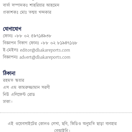
বার্তা সম্পাদকঃ শাহরিয়ার আহমেদ
প্রকাশকঃ মোঃ তন্ময় খন্দকার
যোগাযোগ
ফোনঃ +৮৮ ০২ ৫৯৭১৪৯৩৮
বিজ্ঞাপন বিভাগ ফোনঃ +৮৮ ০২ ৮১৯৪৭১৬৮
ই-মেইলঃ
editor@dhakareports.com
বিজ্ঞাপনঃ
advert@dhakareports.com
ঠিকানা
রহমত স্কয়ার
এস এম কামরুজ্জামান সরণী
নিউ এলিফেন্ট রোড
ঢাকা।
এই ওয়েবসাইটের কোনও লেখা, ছবি, ভিডিও অনুমতি ছাড়া ব্যবহার
বেআইনি।