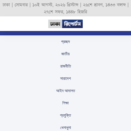
ঢাকা |
সোমবার
|
১০ই আগস্ট, ২০২৬ খ্রিস্টাব্দ
|
২৬শে শ্রাবণ, ১৪৩৩ বঙ্গাব্দ
|
২৭শে সফর, ১৪৪৮ হিজরি
প্রচ্ছদ
বাংলাদেশ ব্যাংক ১৬টি
জাতীয়
বাণিজ্যিক ব্যাংক থেকে আরও
রাজনীতি
১৭১ মিলিয়ন ডলার কিনল
সারাদেশ
স্টাফ রিপোর্টার
প্রকাশিতঃ
February 4, 2026
আইন আদালত
শিক্ষা
প্রযুক্তি
খেলাধুলা