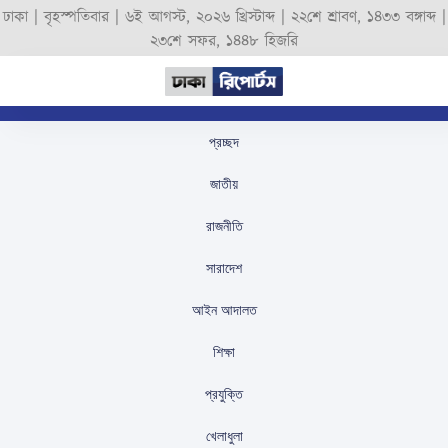
ঢাকা |
বৃহস্পতিবার
|
৬ই আগস্ট, ২০২৬ খ্রিস্টাব্দ
|
২২শে শ্রাবণ, ১৪৩৩ বঙ্গাব্দ
|
২৩শে সফর, ১৪৪৮ হিজরি
প্রচ্ছদ
মিরোতোভোরেতসের ‘কিল
জাতীয়
লিস্ট’-এ ইনফান্তিনো: পেছনে
রাজনীতি
যে অভিযোগগুলো
সারাদেশ
স্টাফ রিপোর্টার
প্রকাশিতঃ
February 4, 2026
আইন আদালত
শিক্ষা
প্রযুক্তি
খেলাধুলা