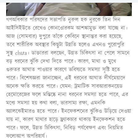
গণঅধিকার পরিষদের সভাপতি নুরুল হক নুরকে তিন দিন
আইসিইউতে রেখেও কোনওোরকম আশঙ্কামুক্ত বলা যাচ্ছে না।
আজ (সোমবার) দুপুরে তাঁকে কেবিনে স্থানান্তর করা হয়েছে,
তবে শারীরিক অবস্থার কিছুটা উন্নতি হলেও এখনও পুরোপুরি
সুস্থ chưa। ডাক্তাররা বলছেন, উন্নত চিকিৎসা না পেলে সামনে
বড় ধরনের ঝুঁকি দেখা দিতে পারে। কারণ, মাথা ও মুখে
গুরুতর আঘাত পাওয়ার কারণে ভবিষ্যতে সমস্যা সৃষ্টি হতে
পারে। বিশেষজ্ঞরা জানাচ্ছেন, এই ধরনের আঘাত দীর্ঘমেয়াদে
অনেক ক্ষতি করতে পারে। যেমন: ট্রমাটিক সাবআরাকনয়েড
হেমোরেজের ফলে মস্তিষ্কে নানা ধরনের সমস্যা হতে পারে, এর
মধ্যে সমস্যা হয় কথা বলা, ভারসাম্য রক্ষা, এমনকি
অ্যালঝেইমারও হতে পারে। ইনফেকশনের ঝুঁকিও উড়িয়ে দেওয়া
যায় না, কারণ মাথার হাড়ে ফ্র্যাকচার থাকায় ইনফেকশন হতে
পারে। ফলে, উন্নত চিকিৎসা, নিবিড় পর্যবেক্ষণ এবং নিয়মিত
ফলোআপ অপরিহার্য।