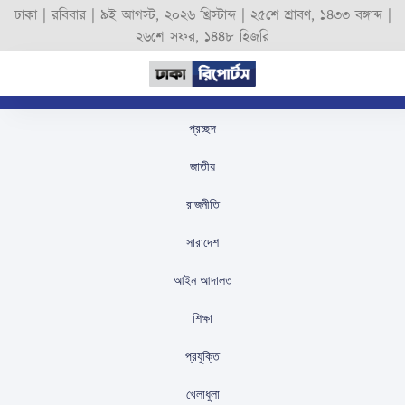
ঢাকা |
রবিবার
|
৯ই আগস্ট, ২০২৬ খ্রিস্টাব্দ
|
২৫শে শ্রাবণ, ১৪৩৩ বঙ্গাব্দ
|
২৬শে সফর, ১৪৪৮ হিজরি
প্রচ্ছদ
নুরের শারীরিক অবস্থা নিয়ে
জাতীয়
চিকিৎসকদের উদ্বেগ
রাজনীতি
স্টাফ রিপোর্টার
প্রকাশিতঃ
September 2, 2025
সারাদেশ
আইন আদালত
শিক্ষা
প্রযুক্তি
খেলাধুলা