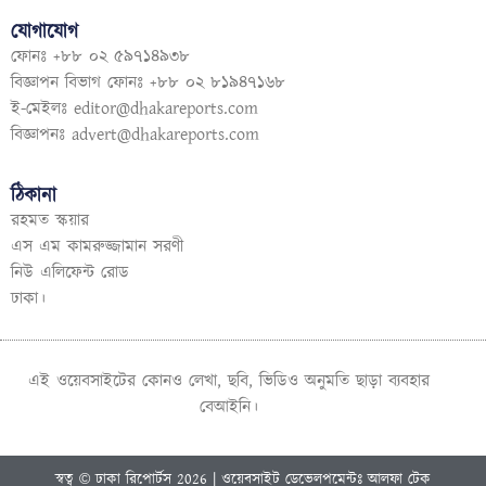
যোগাযোগ
ফোনঃ +৮৮ ০২ ৫৯৭১৪৯৩৮
বিজ্ঞাপন বিভাগ ফোনঃ +৮৮ ০২ ৮১৯৪৭১৬৮
ই-মেইলঃ
editor@dhakareports.com
বিজ্ঞাপনঃ
advert@dhakareports.com
ঠিকানা
রহমত স্কয়ার
এস এম কামরুজ্জামান সরণী
নিউ এলিফেন্ট রোড
ঢাকা।
এই ওয়েবসাইটের কোনও লেখা, ছবি, ভিডিও অনুমতি ছাড়া ব্যবহার
বেআইনি।
স্বত্ব © ঢাকা রিপোর্টস 2026 | ওয়েবসাইট ডেভেলপমেন্টঃ আলফা টেক