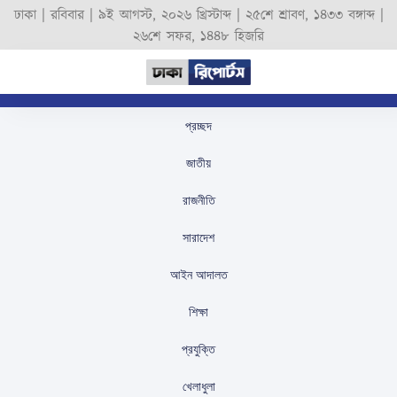
ঢাকা |
রবিবার
|
৯ই আগস্ট, ২০২৬ খ্রিস্টাব্দ
|
২৫শে শ্রাবণ, ১৪৩৩ বঙ্গাব্দ
|
২৬শে সফর, ১৪৪৮ হিজরি
প্রচ্ছদ
নাশকতার ঘটনায় নীতিবান
জাতীয়
গণতান্ত্রিক নেতা জখম,
রাজনীতি
ফখরুলের তীব্র নিন্দা
সারাদেশ
স্টাফ রিপোর্টার
প্রকাশিতঃ
September 2, 2025
আইন আদালত
শিক্ষা
প্রযুক্তি
খেলাধুলা