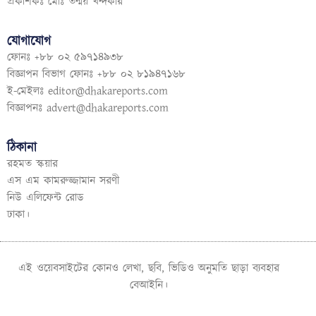
প্রকাশকঃ মোঃ তন্ময় খন্দকার
যোগাযোগ
ফোনঃ +৮৮ ০২ ৫৯৭১৪৯৩৮
বিজ্ঞাপন বিভাগ ফোনঃ +৮৮ ০২ ৮১৯৪৭১৬৮
ই-মেইলঃ
editor@dhakareports.com
বিজ্ঞাপনঃ
advert@dhakareports.com
ঠিকানা
রহমত স্কয়ার
এস এম কামরুজ্জামান সরণী
নিউ এলিফেন্ট রোড
ঢাকা।
এই ওয়েবসাইটের কোনও লেখা, ছবি, ভিডিও অনুমতি ছাড়া ব্যবহার
বেআইনি।