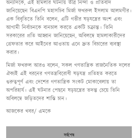
অন্যদিকে, এই হামলার ঘটনায় তীব্র নিন্দা ও প্রতিবাদ
জানিয়েছেন বিএনপি মহাসচিব মির্জা ফখরুল ইসলাম আলমগীর।
এক বিবৃতিতে তিনি বলেন, এটি গভীর ষড়যন্ত্রের অংশ এবং
আগামী নির্বাচনকে বানচাল করতে একটি চক্রান্ত। তিনি
সরকারের প্রতি আহ্বান জানিয়েছেন, অবিলম্বে হামলাকারীদের
গ্রেফতার করে আইনের আওতায় এনে দ্রুত বিচারের ব্যবস্থা
করার।
মির্জা ফখরুল আরও বলেন, সকল গণতান্ত্রিক রাজনৈতিক দলের
ঐক্যই এই ধরনের গণতন্ত্রবিরোধী ষড়যন্ত্র প্রতিহত করতে
গুরুত্বপূর্ণ এবং দেশের গণতান্ত্রিক সংকট মোকাবেলায় তা
অপরিহার্য। এই ঘটনার পেছনে ষড়য়ন্ত্রের তদন্ত চেয়ে তিনি
অবিলম্বে জড়িতদের শাস্তি চান।
আজকের খবর/ এমকে
সর্বশেষ