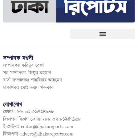
সম্পাদক মণ্ডলী
সম্পাদকঃ ফরিদুর রেজা
সহ-সম্পাদকঃ জিল্লুর রহমান
বার্তা সম্পাদকঃ শাহরিয়ার আহমেদ
প্রকাশকঃ মোঃ তন্ময় খন্দকার
যোগাযোগ
ফোনঃ +৮৮ ০২ ৫৯৭১৪৯৩৮
বিজ্ঞাপন বিভাগ ফোনঃ +৮৮ ০২ ৮১৯৪৭১৬৮
ই-মেইলঃ
editor@dhakareports.com
বিজ্ঞাপনঃ
advert@dhakareports.com