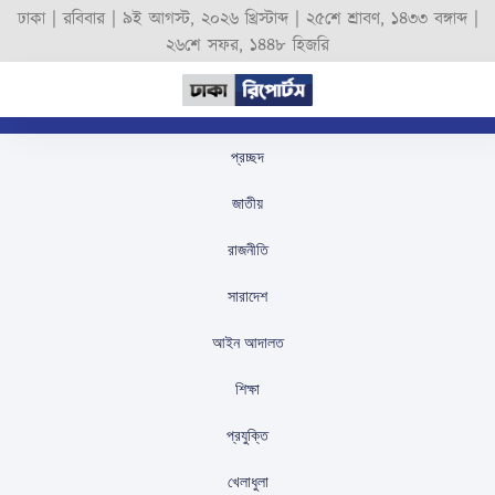
ঢাকা |
রবিবার
|
৯ই আগস্ট, ২০২৬ খ্রিস্টাব্দ
|
২৫শে শ্রাবণ, ১৪৩৩ বঙ্গাব্দ
|
২৬শে সফর, ১৪৪৮ হিজরি
প্রচ্ছদ
নুরুল হক নুরকে হত্যার
জাতীয়
উদ্দেশ্যেই আঘাত করা হয়:
রাজনীতি
মির্জা ফখরুল
সারাদেশ
স্টাফ রিপোর্টার
প্রকাশিতঃ
September 2, 2025
আইন আদালত
শিক্ষা
প্রযুক্তি
খেলাধুলা