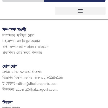
সম্পাদক মণ্ডলী
সম্পাদকঃ ফরিদুর রেজা
সহ-সম্পাদকঃ জিল্লুর রহমান
বার্তা সম্পাদকঃ শাহরিয়ার আহমেদ
প্রকাশকঃ মোঃ তন্ময় খন্দকার
যোগাযোগ
ফোনঃ +৮৮ ০২ ৫৯৭১৪৯৩৮
বিজ্ঞাপন বিভাগ ফোনঃ +৮৮ ০২ ৮১৯৪৭১৬৮
ই-মেইলঃ
editor@dhakareports.com
বিজ্ঞাপনঃ
advert@dhakareports.com
ঠিকানা