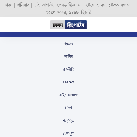
ঢাকা |
শনিবার
|
৮ই আগস্ট, ২০২৬ খ্রিস্টাব্দ
|
২৪শে শ্রাবণ, ১৪৩৩ বঙ্গাব্দ
|
২৫শে সফর, ১৪৪৮ হিজরি
প্রচ্ছদ
দিয়ামনি ই-কমিউনিকেশন
জাতীয়
স্টার অ্যাওয়ার্ডের পুরস্কার
রাজনীতি
বিতরণ
সারাদেশ
স্টাফ রিপোর্টার
প্রকাশিতঃ
September 1, 2025
আইন আদালত
শিক্ষা
প্রযুক্তি
খেলাধুলা