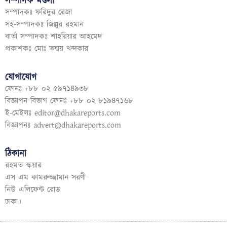
সম্পাদক মণ্ডলী
সম্পাদকঃ ফরিদুর রেজা
সহ-সম্পাদকঃ জিল্লুর রহমান
বার্তা সম্পাদকঃ শাহরিয়ার আহমেদ
প্রকাশকঃ মোঃ তন্ময় খন্দকার
যোগাযোগ
ফোনঃ +৮৮ ০২ ৫৯৭১৪৯৩৮
বিজ্ঞাপন বিভাগ ফোনঃ +৮৮ ০২ ৮১৯৪৭১৬৮
ই-মেইলঃ
editor@dhakareports.com
বিজ্ঞাপনঃ
advert@dhakareports.com
ঠিকানা
রহমত স্কয়ার
এস এম কামরুজ্জামান সরণী
নিউ এলিফেন্ট রোড
ঢাকা।