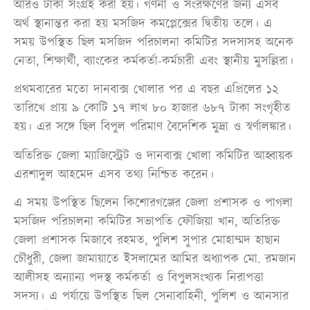
আরও টাকা সংগ্রহ করা হয়। গণনা ও সংরক্ষণের জন্য এসব
অর্থ স্থানান্তর করা হয় মসজিদ কমপ্লেক্সের দ্বিতীয় তলে। এ
সময় উপস্থিত ছিল মসজিদ পরিচালনা কমিটির সদস্যসহ অনেক
নেতা, শিক্ষার্থী, ব্যাংকের কর্মকর্তা-কর্মচারী এবং স্থানীয় মুসল্লিরা।
প্রথমবারের মতো দানবাক্স খোলার পর এ বছর এপ্রিলের ১২
তারিখে প্রায় ৯ কোটি ১৭ লাখ ৮০ হাজার ৬৮৭ টাকা সংগৃহীত
হয়। এর সঙ্গে ছিল বিপুল পরিমাণ বৈদেশিক মুদ্রা ও স্বর্ণালঙ্কার।
অতিরিক্ত জেলা ম্যাজিস্ট্রেট ও দানবাক্স খোলা কমিটির আহ্বায়ক
এরশাদুল আহমেদ এসব তথ্য নিশ্চিত করেন।
এ সময় উপস্থিত ছিলেন কিশোরগঞ্জের জেলা প্রশাসক ও পাগলা
মসজিদ পরিচালনা কমিটির সভাপতি ফৌজিয়া খান, অতিরিক্ত
জেলা প্রশাসক মিজাবে রহমত, পুলিশ সুপার মোহাম্মদ হাছান
চৌধুরী, জেলা জামায়াতে ইসলামের আমির অধ্যাপক মো. রমজান
আলীসহ অন্যান্য পদস্থ কর্মকর্তা ও বিপুলসংখ্যক নিরাপত্তা
সদস্য। এ পর্যায়ে উপস্থিত ছিল সেনাবাহিনী, পুলিশ ও আনসার