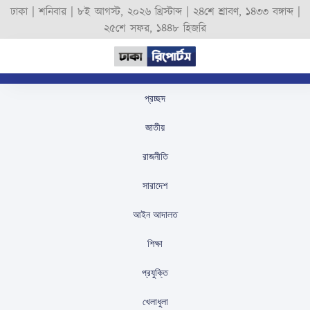
ঢাকা |
শনিবার
|
৮ই আগস্ট, ২০২৬ খ্রিস্টাব্দ
|
২৪শে শ্রাবণ, ১৪৩৩ বঙ্গাব্দ
|
২৫শে সফর, ১৪৪৮ হিজরি
প্রচ্ছদ
পাগলা মসজিদে দ্বিতীয়
জাতীয়
বারের মতো দানবাক্স খোলা,
রাজনীতি
রয়েছে নতুন চিঠি ও বিশাল
সারাদেশ
অর্থসংকুল সংগ্রহ
আইন আদালত
স্টাফ রিপোর্টার
প্রকাশিতঃ
August 30, 2025
শিক্ষা
প্রযুক্তি
খেলাধুলা