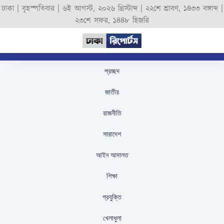
ঢাকা |
বৃহস্পতিবার
|
৬ই আগস্ট, ২০২৬ খ্রিস্টাব্দ
|
২২শে শ্রাবণ, ১৪৩৩ বঙ্গাব্দ
|
২৩শে সফর, ১৪৪৮ হিজরি
প্রচ্ছদ
‘টি-টোয়েন্টি বিশ্বকাপ জিতবে
জাতীয়
না ভারত,’ বলে মত
রাজনীতি
শ্রীকান্তের
সারাদেশ
স্টাফ রিপোর্টার
প্রকাশিতঃ
August 29, 2025
আইন আদালত
শিক্ষা
প্রযুক্তি
খেলাধুলা