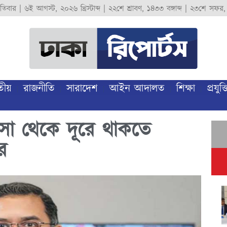
পতিবার
|
৬ই আগস্ট, ২০২৬ খ্রিস্টাব্দ
|
২২শে শ্রাবণ, ১৪৩৩ বঙ্গাব্দ
|
২৩শে সফর,
তীয়
রাজনীতি
সারাদেশ
আইন আদালত
শিক্ষা
প্রযুক্ত
সা থেকে দূরে থাকতে
র