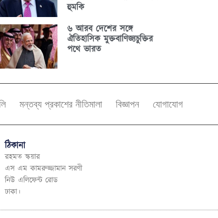
হুমকি
৬ আরব দেশের সঙ্গে
ঐতিহাসিক মুক্তবাণিজ্যচুক্তির
পথে ভারত
বলি
মন্তব্য প্রকাশের নীতিমালা
বিজ্ঞাপন
যোগাযোগ
ঠিকানা
রহমত স্কয়ার
এস এম কামরুজ্জামান সরণী
নিউ এলিফেন্ট রোড
ঢাকা।