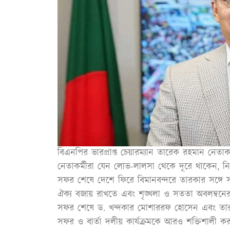
বিএনপির ভারপ্রাপ্ত চেয়ারম্যান তারেক রহমান নেতাকর্ম
নেতাকর্মীরা যেন লোভ-লালসা থেকে দূরে থাকেন, 
সফর শেষে দেশে ফিরে বিমানবন্দরে তারকার সঙ্গে সং
ঐক্য বজায় রাখতে এবং শৃঙ্খলা ও সততা অবলম্বন
সফর শেষে ড. খন্দকার মোশাররফ হোসেন এবং তার
সফর ও বার্তা দলীয় কার্যক্রমকে আরও শক্তিশালী করার