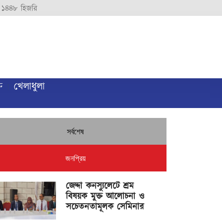
 ১৪৪৮ হিজরি
ি
খেলাধুলা
সর্বশেষ
জনপ্রিয়
জেদ্দা কনস্যুলেটে শ্রম
বিষয়ক মুক্ত আলোচনা ও
সচেতনতামূলক সেমিনার