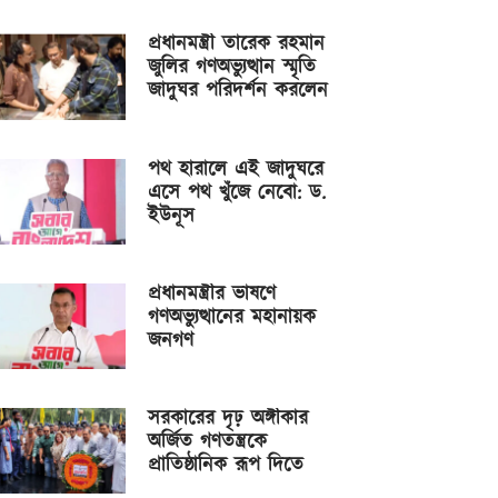
প্রধানমন্ত্রী তারেক রহমান
জুলির গণঅভ্যুত্থান স্মৃতি
জাদুঘর পরিদর্শন করলেন
পথ হারালে এই জাদুঘরে
এসে পথ খুঁজে নেবো: ড.
ইউনূস
প্রধানমন্ত্রীর ভাষণে
গণঅভ্যুত্থানের মহানায়ক
জনগণ
সরকারের দৃঢ় অঙ্গীকার
অর্জিত গণতন্ত্রকে
প্রাতিষ্ঠানিক রূপ দিতে