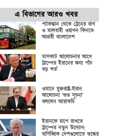
এ বিভাগের আরও খবর
পাকিস্তান থেকে ট্রেনের বগি
ও মালবাহী ওয়াগন কিনতে
আগ্রহী বাংলাদেশ
মাসকাট আলোচনার আগে
ট্রাম্পের ইরানের জন্য পাঁচ
বড় শর্ত
ওমানে যুক্তরাষ্ট্র-ইরান
আলোচনা ‘শুভ সূচনা’
বললেন আরাকচি
ইরানকে চাপে রাখতে
ট্রাম্পের নতুন উদ্যোগ:
বাণিজ্যিক দেশগুলোতে শুল্কের