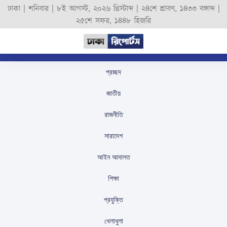
ঢাকা |
শনিবার
|
৮ই আগস্ট, ২০২৬ খ্রিস্টাব্দ
|
২৪শে শ্রাবণ, ১৪৩৩ বঙ্গাব্দ
|
২৫শে সফর, ১৪৪৮ হিজরি
প্রচ্ছদ
এবারের নির্বাচন দেশের
জাতীয়
ইতিহাসে সবচেয়ে ঝুঁকিপূর্ণ:
রাজনীতি
ইসি আনোয়ারুল
সারাদেশ
স্টাফ রিপোর্টার
প্রকাশিতঃ
August 29, 2025
আইন আদালত
শিক্ষা
প্রযুক্তি
খেলাধুলা