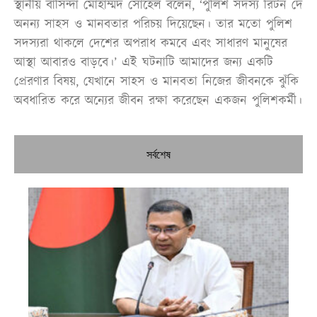
স্থানীয় বাসিন্দা মোহাম্মদ সোহেল বলেন, ‘পুলিশ সদস্য রিটন দে
অনন্য সাহস ও মানবতার পরিচয় দিয়েছেন। তার মতো পুলিশ
সদস্যরা থাকলে দেশের অপরাধ কমবে এবং সাধারণ মানুষের
আস্থা আবারও বাড়বে।’ এই ঘটনাটি আমাদের জন্য একটি
প্রেরণার বিষয়, যেখানে সাহস ও মানবতা নিজের জীবনকে ঝুঁকি
অবধারিত করে অন্যের জীবন রক্ষা করেছেন একজন পুলিশকর্মী।
সর্বশেষ
প্রধ
নির
ঢা
নদ
রো
কর্
তৈ
উদ