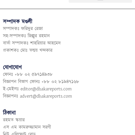
সম্পাদক মণ্ডলী
সম্পাদকঃ ফরিদুর রেজা
সহ-সম্পাদকঃ জিল্লুর রহমান
বার্তা সম্পাদকঃ শাহরিয়ার আহমেদ
প্রকাশকঃ মোঃ তন্ময় খন্দকার
যোগাযোগ
ফোনঃ +৮৮ ০২ ৫৯৭১৪৯৩৮
বিজ্ঞাপন বিভাগ ফোনঃ +৮৮ ০২ ৮১৯৪৭১৬৮
ই-মেইলঃ
editor@dhakareports.com
বিজ্ঞাপনঃ
advert@dhakareports.com
ঠিকানা
রহমত স্কয়ার
এস এম কামরুজ্জামান সরণী
নিউ এলিফেন্ট রোড