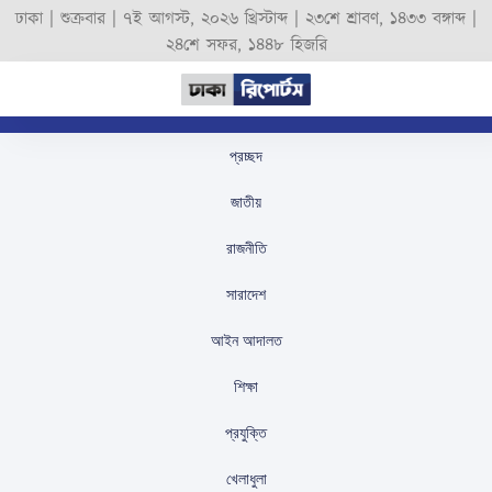
ঢাকা |
শুক্রবার
|
৭ই আগস্ট, ২০২৬ খ্রিস্টাব্দ
|
২৩শে শ্রাবণ, ১৪৩৩ বঙ্গাব্দ
|
২৪শে সফর, ১৪৪৮ হিজরি
প্রচ্ছদ
অগ্নিনির্বাপণে সাহস দেখিয়ে
জাতীয়
সুনাম অর্জন করলেন পুলিশ
রাজনীতি
কনস্টেবল রিটন
সারাদেশ
স্টাফ রিপোর্টার
প্রকাশিতঃ
August 28, 2025
আইন আদালত
শিক্ষা
প্রযুক্তি
খেলাধুলা