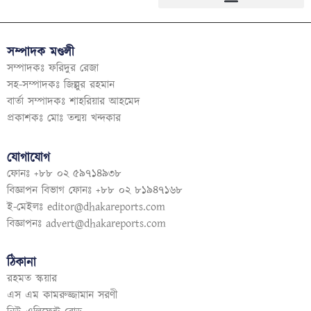
সম্পাদক মণ্ডলী
সম্পাদকঃ ফরিদুর রেজা
সহ-সম্পাদকঃ জিল্লুর রহমান
বার্তা সম্পাদকঃ শাহরিয়ার আহমেদ
প্রকাশকঃ মোঃ তন্ময় খন্দকার
যোগাযোগ
ফোনঃ +৮৮ ০২ ৫৯৭১৪৯৩৮
বিজ্ঞাপন বিভাগ ফোনঃ +৮৮ ০২ ৮১৯৪৭১৬৮
ই-মেইলঃ
editor@dhakareports.com
বিজ্ঞাপনঃ
advert@dhakareports.com
ঠিকানা
রহমত স্কয়ার
এস এম কামরুজ্জামান সরণী