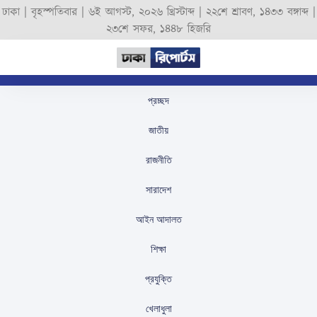
ঢাকা |
বৃহস্পতিবার
|
৬ই আগস্ট, ২০২৬ খ্রিস্টাব্দ
|
২২শে শ্রাবণ, ১৪৩৩ বঙ্গাব্দ
|
২৩শে সফর, ১৪৪৮ হিজরি
প্রচ্ছদ
চার সমুদ্রবন্দরে ৩ নম্বর
জাতীয়
সতর্কসংকেত ঘোষণা
রাজনীতি
স্টাফ রিপোর্টার
প্রকাশিতঃ
August 28, 2025
সারাদেশ
আইন আদালত
শিক্ষা
প্রযুক্তি
খেলাধুলা