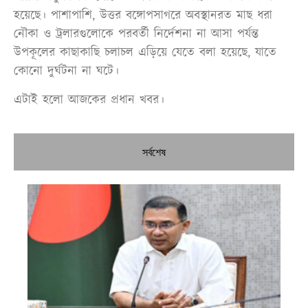
হয়েছে। পাশাপাশি, উত্তর বঙ্গোপসাগরে অবস্থানরত মাছ ধরা
নৌকা ও ট্রলারগুলোকে পরবর্তী নির্দেশনা না আসা পর্যন্ত
উপকূলের কাছাকাছি চলাচল এড়িয়ে যেতে বলা হয়েছে, যাতে
কোনো দুর্ঘটনা না ঘটে।
এটাই হলো আজকের প্রধান খবর।
সর্বশেষ
প্রধ
নির
ঢা
নদ
রো
কর্
তৈ
উদ