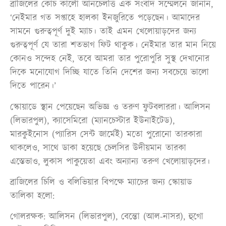
ব্রাজিলের কোচ কার্লো আনচেলত্তি এক সংবাদ সম্মেলনে জানান,
‘নেইমার গত সপ্তাহে হালকা ইনজুরিতে পড়েছেন। আমাদের
সামনে গুরুত্বপূর্ণ দুই ম্যাচ। তাই এমন খেলোয়াড়দের জন্য
গুরুত্বপূর্ণ যে তারা শতভাগ ফিট থাকুক। নেইমার তার মান নিয়ে
কোনও সন্দেহ নেই, তবে আমরা তার পুরোপুরি সুস্থ দেখানোর
দিকে মনোযোগ দিচ্ছি যাতে তিনি দেশের জন্য সবচেয়ে ভালো
দিতে পারেন।’
স্কোয়াডে স্থান পেয়েছেন অভিজ্ঞ ও তরুণ ফুটবলাররা। আলিসন
(লিভারপুল), ক্যাসেমিরো (ম্যানচেস্টার ইউনাইটেড),
মারকুইনোস (প্যারিস সেন্ট জার্মেই) মতো পুরোনো তারকারা
থাকলেও, সাথে ডাকা হয়েছে চেলসির উদীয়মান তারকা
এস্তেভাও, লুকাস পাকুয়েতা এবং অন্যান্য তরুণ খেলোয়াড়দের।
ব্রাজিলের চিলি ও বলিভিয়ার বিপক্ষে ম্যাচের জন্য স্কোয়াড
তালিকা হলো:
গোলরক্ষক: আলিসন (লিভারপুল), বেন্তো (আল-নাসর), হুগো