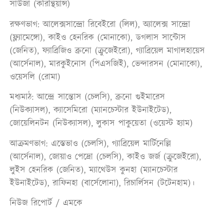
সাউজা (করিন্থিয়ান্স)
রক্ষণভাগ: আলেক্সসান্দ্রো রিবেইরো (লিল), অ্যালেক্স সান্দ্রো
(ফ্ল্যামেঙ্গো), কাইও হেনরিক (মোনাকো), ডগলাস সান্টোস
(জেনিত), ফ্যাব্রিজিও ব্রুনো (ক্রুজেইরো), গ্যাব্রিয়েল মাগালহায়েস
(আর্সেনাল), মারকুইনোস (পিএসজিই), ভেন্দারসন (মোনাকো),
ওয়েসলি (রোমা)
মধ্যমাঠ: আন্দ্রে সান্তোস (চেলসি), ব্রুনো গুইমারেস
(নিউক্যাসল), ক্যাসেমিরো (ম্যানচেস্টার ইউনাইটেড),
জোয়েলিনটন (নিউক্যাসল), লুকাস পাকুয়েতা (ওয়েস্ট হ্যাম)
আক্রমণভাগ: এস্তেভাও (চেলসি), গ্যাব্রিয়েল মার্টিনেল্লি
(আর্সেনাল), জোয়াও পেদ্রো (চেলসি), কাইও জর্জ (ক্রুজেইরো),
লুইস হেনরিক (জেনিত), ম্যাথেউস কুনহা (ম্যানচেস্টার
ইউনাইটেড), রাফিনহা (বার্সেলোনা), রিচার্লিসন (টটেনহাম)।
নিউজ রিপোর্ট / এমকে