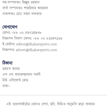
সহ-সম্পাদকঃ জিল্লুর রহমান
বার্তা সম্পাদকঃ শাহরিয়ার আহমেদ
প্রকাশকঃ মোঃ তন্ময় খন্দকার
যোগাযোগ
ফোনঃ +৮৮ ০২ ৫৯৭১৪৯৩৮
বিজ্ঞাপন বিভাগ ফোনঃ +৮৮ ০২ ৮১৯৪৭১৬৮
ই-মেইলঃ
editor@dhakareports.com
বিজ্ঞাপনঃ
advert@dhakareports.com
ঠিকানা
রহমত স্কয়ার
এস এম কামরুজ্জামান সরণী
নিউ এলিফেন্ট রোড
ঢাকা।
এই ওয়েবসাইটের কোনও লেখা, ছবি, ভিডিও অনুমতি ছাড়া ব্যবহার