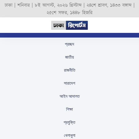
ঢাকা |
শনিবার
|
৮ই আগস্ট, ২০২৬ খ্রিস্টাব্দ
|
২৪শে শ্রাবণ, ১৪৩৩ বঙ্গাব্দ
|
২৫শে সফর, ১৪৪৮ হিজরি
প্রচ্ছদ
নেইমার ছাড়াই সেপ্টেম্বরের
জাতীয়
দুটি ম্যাচের জন্য ব্রাজিলের
রাজনীতি
দল ঘোষণা
সারাদেশ
স্টাফ রিপোর্টার
প্রকাশিতঃ
August 26, 2025
আইন আদালত
শিক্ষা
প্রযুক্তি
খেলাধুলা