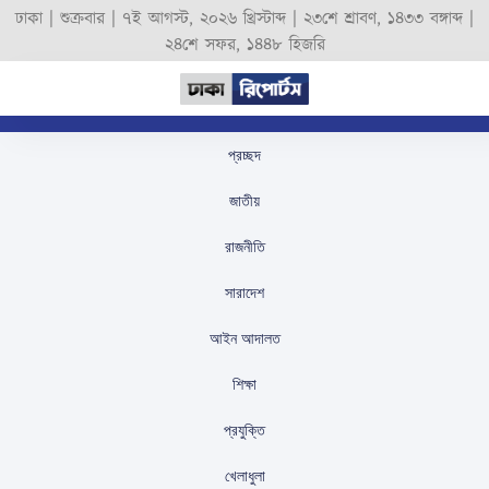
ঢাকা |
শুক্রবার
|
৭ই আগস্ট, ২০২৬ খ্রিস্টাব্দ
|
২৩শে শ্রাবণ, ১৪৩৩ বঙ্গাব্দ
|
২৪শে সফর, ১৪৪৮ হিজরি
প্রচ্ছদ
ভারত থেকে চাল আমদানি
জাতীয়
শুরু, দাম কমার আশা
রাজনীতি
স্টাফ রিপোর্টার
প্রকাশিতঃ
August 26, 2025
সারাদেশ
আইন আদালত
শিক্ষা
প্রযুক্তি
খেলাধুলা