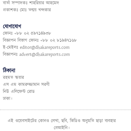
বার্তা সম্পাদকঃ শাহরিয়ার আহমেদ
প্রকাশকঃ মোঃ তন্ময় খন্দকার
যোগাযোগ
ফোনঃ +৮৮ ০২ ৫৯৭১৪৯৩৮
বিজ্ঞাপন বিভাগ ফোনঃ +৮৮ ০২ ৮১৯৪৭১৬৮
ই-মেইলঃ
editor@dhakareports.com
বিজ্ঞাপনঃ
advert@dhakareports.com
ঠিকানা
রহমত স্কয়ার
এস এম কামরুজ্জামান সরণী
নিউ এলিফেন্ট রোড
ঢাকা।
এই ওয়েবসাইটের কোনও লেখা, ছবি, ভিডিও অনুমতি ছাড়া ব্যবহার
বেআইনি।