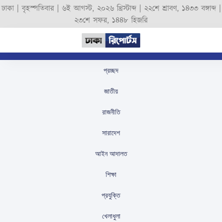
ঢাকা |
বৃহস্পতিবার
|
৬ই আগস্ট, ২০২৬ খ্রিস্টাব্দ
|
২২শে শ্রাবণ, ১৪৩৩ বঙ্গাব্দ
|
২৩শে সফর, ১৪৪৮ হিজরি
প্রচ্ছদ
তত্ত্বাবধায়ক সরকার ফিরিয়ে
জাতীয়
আনার জন্য রিভিউ শুনানি
রাজনীতি
শুরু
সারাদেশ
স্টাফ রিপোর্টার
প্রকাশিতঃ
August 26, 2025
আইন আদালত
শিক্ষা
প্রযুক্তি
খেলাধুলা