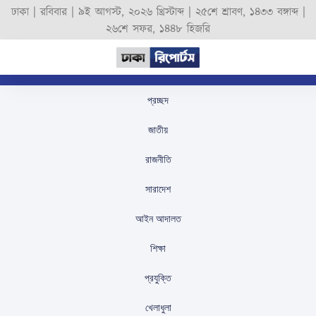
ঢাকা |
রবিবার
|
৯ই আগস্ট, ২০২৬ খ্রিস্টাব্দ
|
২৫শে শ্রাবণ, ১৪৩৩ বঙ্গাব্দ
|
২৬শে সফর, ১৪৪৮ হিজরি
প্রচ্ছদ
ফজলুর রহমানের জবাবদিহির
জাতীয়
নোটিশ: পদক্ষেপ গ্রহণের
রাজনীতি
প্রস্তুতি
সারাদেশ
স্টাফ রিপোর্টার
প্রকাশিতঃ
August 25, 2025
আইন আদালত
শিক্ষা
প্রযুক্তি
খেলাধুলা