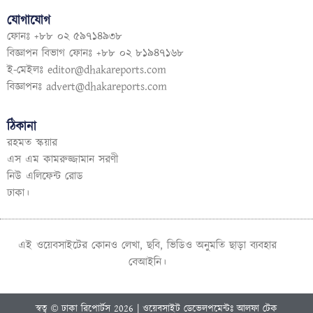
যোগাযোগ
ফোনঃ +৮৮ ০২ ৫৯৭১৪৯৩৮
বিজ্ঞাপন বিভাগ ফোনঃ +৮৮ ০২ ৮১৯৪৭১৬৮
ই-মেইলঃ
editor@dhakareports.com
বিজ্ঞাপনঃ
advert@dhakareports.com
ঠিকানা
রহমত স্কয়ার
এস এম কামরুজ্জামান সরণী
নিউ এলিফেন্ট রোড
ঢাকা।
এই ওয়েবসাইটের কোনও লেখা, ছবি, ভিডিও অনুমতি ছাড়া ব্যবহার
বেআইনি।
স্বত্ব © ঢাকা রিপোর্টস 2026 | ওয়েবসাইট ডেভেলপমেন্টঃ আলফা টেক