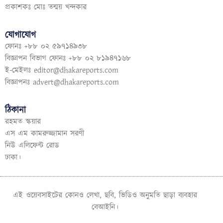
প্রকাশকঃ মোঃ তন্ময় খন্দকার
যোগাযোগ
ফোনঃ +৮৮ ০২ ৫৯৭১৪৯৩৮
বিজ্ঞাপন বিভাগ ফোনঃ +৮৮ ০২ ৮১৯৪৭১৬৮
ই-মেইলঃ
editor@dhakareports.com
বিজ্ঞাপনঃ
advert@dhakareports.com
ঠিকানা
রহমত স্কয়ার
এস এম কামরুজ্জামান সরণী
নিউ এলিফেন্ট রোড
ঢাকা।
এই ওয়েবসাইটের কোনও লেখা, ছবি, ভিডিও অনুমতি ছাড়া ব্যবহার
বেআইনি।