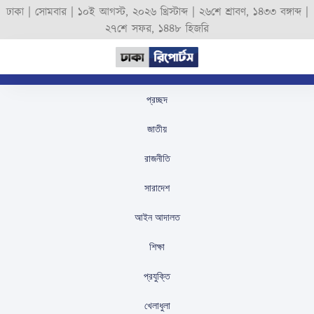
ঢাকা |
সোমবার
|
১০ই আগস্ট, ২০২৬ খ্রিস্টাব্দ
|
২৬শে শ্রাবণ, ১৪৩৩ বঙ্গাব্দ
|
২৭শে সফর, ১৪৪৮ হিজরি
প্রচ্ছদ
যুক্তরাষ্ট্র ইউক্রেনে সেনা
জাতীয়
পাঠাবে না বলে ট্রাম্পের
রাজনীতি
ঘোষণা
সারাদেশ
স্টাফ রিপোর্টার
প্রকাশিতঃ
August 20, 2025
আইন আদালত
শিক্ষা
প্রযুক্তি
খেলাধুলা