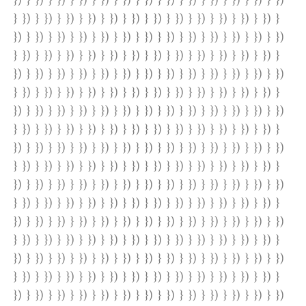
}) } }) } }) } }) } }) } }) } }) } }) } }) } }) } }) } }) } })
} }) } }) } }) } }) } }) } }) } }) } }) } }) } }) } }) } }) }
}) } }) } }) } }) } }) } }) } }) } }) } }) } }) } }) } }) } })
} }) } }) } }) } }) } }) } }) } }) } }) } }) } }) } }) } }) }
}) } }) } }) } }) } }) } }) } }) } }) } }) } }) } }) } }) } })
} }) } }) } }) } }) } }) } }) } }) } }) } }) } }) } }) } }) }
}) } }) } }) } }) } }) } }) } }) } }) } }) } }) } }) } }) } })
} }) } }) } }) } }) } }) } }) } }) } }) } }) } }) } }) } }) }
}) } }) } }) } }) } }) } }) } }) } }) } }) } }) } }) } }) } })
} }) } }) } }) } }) } }) } }) } }) } }) } }) } }) } }) } }) }
}) } }) } }) } }) } }) } }) } }) } }) } }) } }) } }) } }) } })
} }) } }) } }) } }) } }) } }) } }) } }) } }) } }) } }) } }) }
}) } }) } }) } }) } }) } }) } }) } }) } }) } }) } }) } }) } })
} }) } }) } }) } }) } }) } }) } }) } }) } }) } }) } }) } }) }
}) } }) } }) } }) } }) } }) } }) } }) } }) } }) } }) } }) } })
} }) } }) } }) } }) } }) } }) } }) } }) } }) } }) } }) } }) }
}) } }) } }) } }) } }) } }) } }) } }) } }) } }) } }) } }) } })