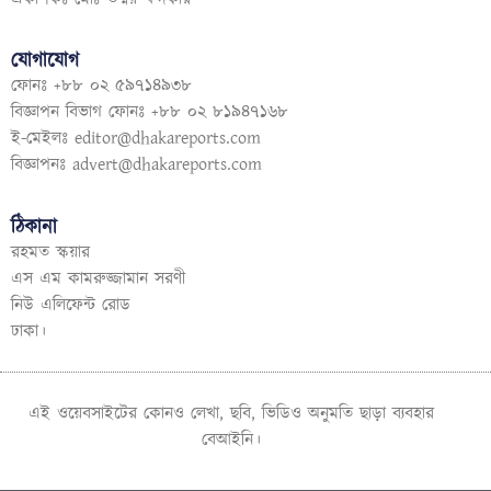
যোগাযোগ
ফোনঃ +৮৮ ০২ ৫৯৭১৪৯৩৮
বিজ্ঞাপন বিভাগ ফোনঃ +৮৮ ০২ ৮১৯৪৭১৬৮
ই-মেইলঃ
editor@dhakareports.com
বিজ্ঞাপনঃ
advert@dhakareports.com
ঠিকানা
রহমত স্কয়ার
এস এম কামরুজ্জামান সরণী
নিউ এলিফেন্ট রোড
ঢাকা।
এই ওয়েবসাইটের কোনও লেখা, ছবি, ভিডিও অনুমতি ছাড়া ব্যবহার
বেআইনি।