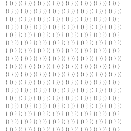
} }) } }) } }) } }) } }) } }) } }) } }) } }) } }) } }) } }) }
}) } }) } }) } }) } }) } }) } }) } }) } }) } }) } }) } }) } })
} }) } }) } }) } }) } }) } }) } }) } }) } }) } }) } }) } }) }
}) } }) } }) } }) } }) } }) } }) } }) } }) } }) } }) } }) } })
} }) } }) } }) } }) } }) } }) } }) } }) } }) } }) } }) } }) }
}) } }) } }) } }) } }) } }) } }) } }) } }) } }) } }) } }) } })
} }) } }) } }) } }) } }) } }) } }) } }) } }) } }) } }) } }) }
}) } }) } }) } }) } }) } }) } }) } }) } }) } }) } }) } }) } })
} }) } }) } }) } }) } }) } }) } }) } }) } }) } }) } }) } }) }
}) } }) } }) } }) } }) } }) } }) } }) } }) } }) } }) } }) } })
} }) } }) } }) } }) } }) } }) } }) } }) } }) } }) } }) } }) }
}) } }) } }) } }) } }) } }) } }) } }) } }) } }) } }) } }) } })
} }) } }) } }) } }) } }) } }) } }) } }) } }) } }) } }) } }) }
}) } }) } }) } }) } }) } }) } }) } }) } }) } }) } }) } }) } })
} }) } }) } }) } }) } }) } }) } }) } }) } }) } }) } }) } }) }
}) } }) } }) } }) } }) } }) } }) } }) } }) } }) } }) } }) } })
} }) } }) } }) } }) } }) } }) } }) } }) } }) } }) } }) } }) }