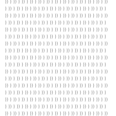
}) } }) } }) } }) } }) } }) } }) } }) } }) } }) } }) } }) } })
} }) } }) } }) } }) } }) } }) } }) } }) } }) } }) } }) } }) }
}) } }) } }) } }) } }) } }) } }) } }) } }) } }) } }) } }) } })
} }) } }) } }) } }) } }) } }) } }) } }) } }) } }) } }) } }) }
}) } }) } }) } }) } }) } }) } }) } }) } }) } }) } }) } }) } })
} }) } }) } }) } }) } }) } }) } }) } }) } }) } }) } }) } }) }
}) } }) } }) } }) } }) } }) } }) } }) } }) } }) } }) } }) } })
} }) } }) } }) } }) } }) } }) } }) } }) } }) } }) } }) } }) }
}) } }) } }) } }) } }) } }) } }) } }) } }) } }) } }) } }) } })
} }) } }) } }) } }) } }) } }) } }) } }) } }) } }) } }) } }) }
}) } }) } }) } }) } }) } }) } }) } }) } }) } }) } }) } }) } })
} }) } }) } }) } }) } }) } }) } }) } }) } }) } }) } }) } }) }
}) } }) } }) } }) } }) } }) } }) } }) } }) } }) } }) } }) } })
} }) } }) } }) } }) } }) } }) } }) } }) } }) } }) } }) } }) }
}) } }) } }) } }) } }) } }) } }) } }) } }) } }) } }) } }) } })
} }) } }) } }) } }) } }) } }) } }) } }) } }) } }) } }) } }) }
}) } }) } }) } }) } }) } }) } }) } }) } }) } }) } }) } }) } })