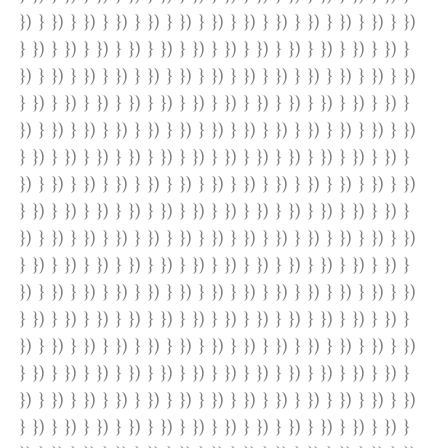
}) } }) } }) } }) } }) } }) } }) } }) } }) } }) } }) } }) } })
} }) } }) } }) } }) } }) } }) } }) } }) } }) } }) } }) } }) }
}) } }) } }) } }) } }) } }) } }) } }) } }) } }) } }) } }) } })
} }) } }) } }) } }) } }) } }) } }) } }) } }) } }) } }) } }) }
}) } }) } }) } }) } }) } }) } }) } }) } }) } }) } }) } }) } })
} }) } }) } }) } }) } }) } }) } }) } }) } }) } }) } }) } }) }
}) } }) } }) } }) } }) } }) } }) } }) } }) } }) } }) } }) } })
} }) } }) } }) } }) } }) } }) } }) } }) } }) } }) } }) } }) }
}) } }) } }) } }) } }) } }) } }) } }) } }) } }) } }) } }) } })
} }) } }) } }) } }) } }) } }) } }) } }) } }) } }) } }) } }) }
}) } }) } }) } }) } }) } }) } }) } }) } }) } }) } }) } }) } })
} }) } }) } }) } }) } }) } }) } }) } }) } }) } }) } }) } }) }
}) } }) } }) } }) } }) } }) } }) } }) } }) } }) } }) } }) } })
} }) } }) } }) } }) } }) } }) } }) } }) } }) } }) } }) } }) }
}) } }) } }) } }) } }) } }) } }) } }) } }) } }) } }) } }) } })
} }) } }) } }) } }) } }) } }) } }) } }) } }) } }) } }) } }) }