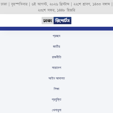
ঢাকা |
বৃহস্পতিবার
|
৬ই আগস্ট, ২০২৬ খ্রিস্টাব্দ
|
২২শে শ্রাবণ, ১৪৩৩ বঙ্গাব্দ
|
২৩শে সফর, ১৪৪৮ হিজরি
প্রচ্ছদ
রিউমার স্ক্যানার বলেছে,
জাতীয়
টাকার বিনিময়ে তৈরি
রাজনীতি
হয়েছিল বঙ্গবন্ধু সম্পর্কে ভুয়া
সারাদেশ
পোস্ট
আইন আদালত
স্টাফ রিপোর্টার
প্রকাশিতঃ
August 17, 2025
শিক্ষা
প্রযুক্তি
খেলাধুলা