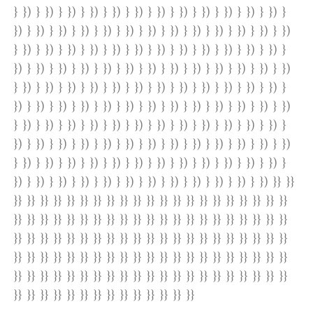
} }) } }) } }) } }) } }) } }) } }) } }) } }) } }) } }) } }) }
}) } }) } }) } }) } }) } }) } }) } }) } }) } }) } }) } }) } })
} }) } }) } }) } }) } }) } }) } }) } }) } }) } }) } }) } }) }
}) } }) } }) } }) } }) } }) } }) } }) } }) } }) } }) } }) } })
} }) } }) } }) } }) } }) } }) } }) } }) } }) } }) } }) } }) }
}) } }) } }) } }) } }) } }) } }) } }) } }) } }) } }) } }) } })
} }) } }) } }) } }) } }) } }) } }) } }) } }) } }) } }) } }) }
}) } }) } }) } }) } }) } }) } }) } }) } }) } }) } }) } }) } })
} }) } }) } }) } }) } }) } }) } }) } }) } }) } }) } }) } }) }
}) } }) } }) } }) } }) } }) } }) } }) } }) } }) } }) } }) }} }}
}} }} }} }} }} }} }} }} }} }} }} }} }} }} }} }} }} }} }} }} }}
}} }} }} }} }} }} }} }} }} }} }} }} }} }} }} }} }} }} }} }} }}
}} }} }} }} }} }} }} }} }} }} }} }} }} }} }} }} }} }} }} }} }}
}} }} }} }} }} }} }} }} }} }} }} }} }} }} }} }} }} }} }} }} }}
}} }} }} }} }} }} }} }} }} }} }} }} }} }} }} }} }} }} }} }} }}
}} }} }} }} }} }} }} }} }} }} }} }} }} }}