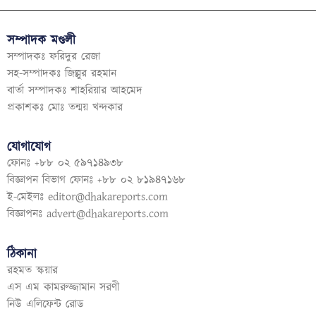
সম্পাদক মণ্ডলী
সম্পাদকঃ ফরিদুর রেজা
সহ-সম্পাদকঃ জিল্লুর রহমান
বার্তা সম্পাদকঃ শাহরিয়ার আহমেদ
প্রকাশকঃ মোঃ তন্ময় খন্দকার
যোগাযোগ
ফোনঃ +৮৮ ০২ ৫৯৭১৪৯৩৮
বিজ্ঞাপন বিভাগ ফোনঃ +৮৮ ০২ ৮১৯৪৭১৬৮
ই-মেইলঃ
editor@dhakareports.com
বিজ্ঞাপনঃ
advert@dhakareports.com
ঠিকানা
রহমত স্কয়ার
এস এম কামরুজ্জামান সরণী
নিউ এলিফেন্ট রোড