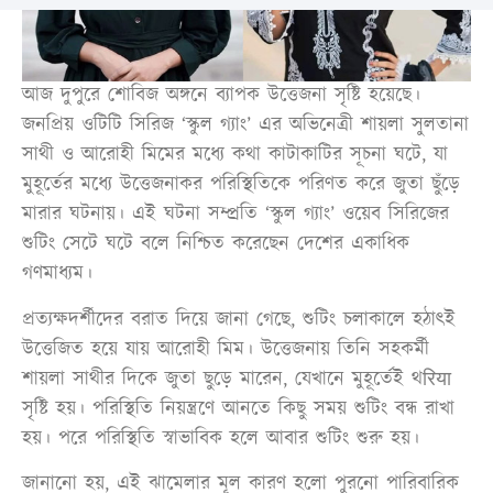
আজ দুপুরে শোবিজ অঙ্গনে ব্যাপক উত্তেজনা সৃষ্টি হয়েছে।
জনপ্রিয় ওটিটি সিরিজ ‘স্কুল গ্যাং’ এর অভিনেত্রী শায়লা সুলতানা
সাথী ও আরোহী মিমের মধ্যে কথা কাটাকাটির সূচনা ঘটে, যা
মুহূর্তের মধ্যে উত্তেজনাকর পরিস্থিতিকে পরিণত করে জুতা ছুঁড়ে
মারার ঘটনায়। এই ঘটনা সম্প্রতি ‘স্কুল গ্যাং’ ওয়েব সিরিজের
শুটিং সেটে ঘটে বলে নিশ্চিত করেছেন দেশের একাধিক
গণমাধ্যম।
প্রত্যক্ষদর্শীদের বরাত দিয়ে জানা গেছে, শুটিং চলাকালে হঠাৎই
উত্তেজিত হয়ে যায় আরোহী মিম। উত্তেজনায় তিনি সহকর্মী
শায়লা সাথীর দিকে জুতা ছুড়ে মারেন, যেখানে মুহূর্তেই থरिया
সৃষ্টি হয়। পরিস্থিতি নিয়ন্ত্রণে আনতে কিছু সময় শুটিং বন্ধ রাখা
হয়। পরে পরিস্থিতি স্বাভাবিক হলে আবার শুটিং শুরু হয়।
জানানো হয়, এই ঝামেলার মূল কারণ হলো পুরনো পারিবারিক