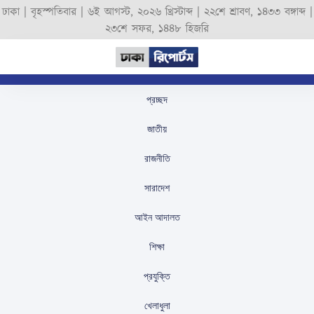
ঢাকা |
বৃহস্পতিবার
|
৬ই আগস্ট, ২০২৬ খ্রিস্টাব্দ
|
২২শে শ্রাবণ, ১৪৩৩ বঙ্গাব্দ
|
২৩শে সফর, ১৪৪৮ হিজরি
প্রচ্ছদ
শায়লা সাথীকে জুতা দিয়ে
জাতীয়
মারলেন আরোহী মিম
রাজনীতি
স্টাফ রিপোর্টার
প্রকাশিতঃ
August 16, 2025
সারাদেশ
আইন আদালত
শিক্ষা
প্রযুক্তি
খেলাধুলা