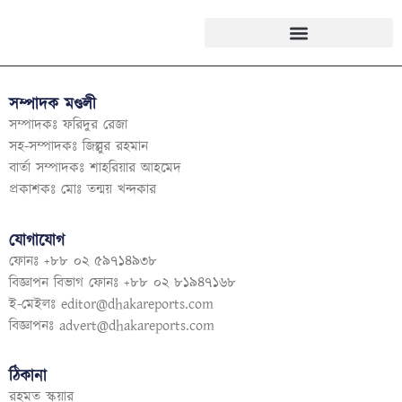
সম্পাদক মণ্ডলী
সম্পাদকঃ ফরিদুর রেজা
সহ-সম্পাদকঃ জিল্লুর রহমান
বার্তা সম্পাদকঃ শাহরিয়ার আহমেদ
প্রকাশকঃ মোঃ তন্ময় খন্দকার
যোগাযোগ
ফোনঃ +৮৮ ০২ ৫৯৭১৪৯৩৮
বিজ্ঞাপন বিভাগ ফোনঃ +৮৮ ০২ ৮১৯৪৭১৬৮
ই-মেইলঃ
editor@dhakareports.com
বিজ্ঞাপনঃ
advert@dhakareports.com
ঠিকানা
রহমত স্কয়ার