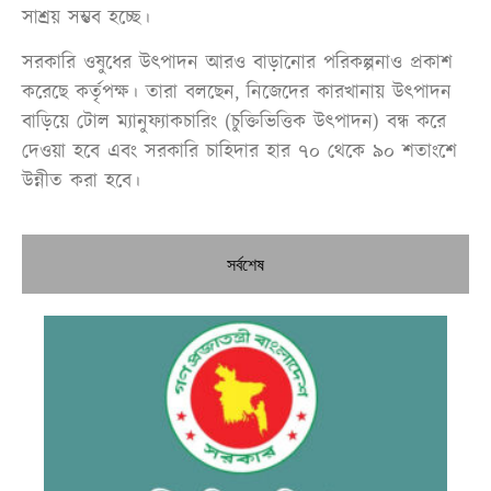
সাশ্রয় সম্ভব হচ্ছে।
সরকারি ওষুধের উৎপাদন আরও বাড়ানোর পরিকল্পনাও প্রকাশ
করেছে কর্তৃপক্ষ। তারা বলছেন, নিজেদের কারখানায় উৎপাদন
বাড়িয়ে টোল ম্যানুফ্যাকচারিং (চুক্তিভিত্তিক উৎপাদন) বন্ধ করে
দেওয়া হবে এবং সরকারি চাহিদার হার ৭০ থেকে ৯০ শতাংশে
উন্নীত করা হবে।
সর্বশেষ
উচ্
কম
কর
জু
সার
কম
প্
পর