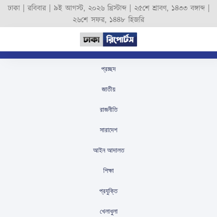
ঢাকা |
রবিবার
|
৯ই আগস্ট, ২০২৬ খ্রিস্টাব্দ
|
২৫শে শ্রাবণ, ১৪৩৩ বঙ্গাব্দ
|
২৬শে সফর, ১৪৪৮ হিজরি
প্রচ্ছদ
৩৩ ওষুধের দাম কমাল
জাতীয়
এসেনশিয়াল ড্রাগস,
রাজনীতি
সরকারের সাশ্রয় ১১৬ কোটি
সারাদেশ
টাকা
আইন আদালত
স্টাফ রিপোর্টার
প্রকাশিতঃ
August 16, 2025
শিক্ষা
প্রযুক্তি
খেলাধুলা