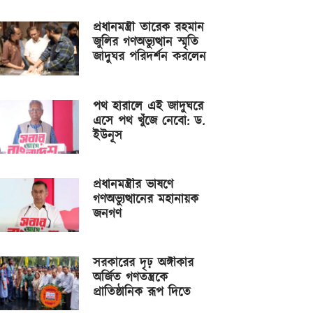
প্রধানমন্ত্রী তারেক রহমান
জুলির গণঅভ্যুত্থান স্মৃতি
জাদুঘর পরিদর্শন করলেন
পথ হারালে এই জাদুঘরে
এসে পথ খুঁজে নেবো: ড.
ইউনূস
প্রধানমন্ত্রীর ভাষণে
গণঅভ্যুত্থানের মহানায়ক
জনগণ
সরকারের দৃঢ় অঙ্গীকার
অর্জিত গণতন্ত্রকে
প্রাতিষ্ঠানিক রূপ দিতে