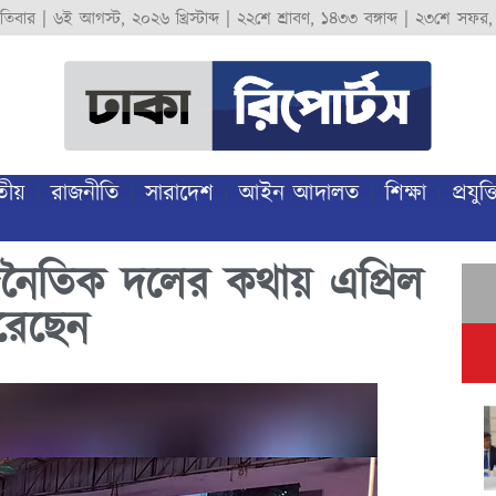
পতিবার
|
৬ই আগস্ট, ২০২৬ খ্রিস্টাব্দ
|
২২শে শ্রাবণ, ১৪৩৩ বঙ্গাব্দ
|
২৩শে সফর,
তীয়
রাজনীতি
সারাদেশ
আইন আদালত
শিক্ষা
প্রযুক্ত
রাজনৈতিক দলের কথায় এপ্রিল
রেছেন