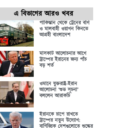
এ বিভাগের আরও খবর
পাকিস্তান থেকে ট্রেনের বগি
ও মালবাহী ওয়াগন কিনতে
আগ্রহী বাংলাদেশ
মাসকাট আলোচনার আগে
ট্রাম্পের ইরানের জন্য পাঁচ
বড় শর্ত
ওমানে যুক্তরাষ্ট্র-ইরান
আলোচনা ‘শুভ সূচনা’
বললেন আরাকচি
ইরানকে চাপে রাখতে
ট্রাম্পের নতুন উদ্যোগ:
বাণিজ্যিক দেশগুলোতে শুল্কের