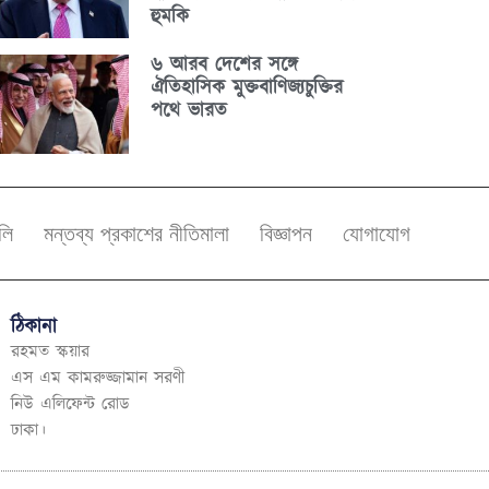
হুমকি
৬ আরব দেশের সঙ্গে
ঐতিহাসিক মুক্তবাণিজ্যচুক্তির
পথে ভারত
বলি
মন্তব্য প্রকাশের নীতিমালা
বিজ্ঞাপন
যোগাযোগ
ঠিকানা
রহমত স্কয়ার
এস এম কামরুজ্জামান সরণী
নিউ এলিফেন্ট রোড
ঢাকা।