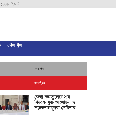
 ১৪৪৮ হিজরি
ি
খেলাধুলা
সর্বশেষ
জনপ্রিয়
জেদ্দা কনস্যুলেটে শ্রম
বিষয়ক মুক্ত আলোচনা ও
সচেতনতামূলক সেমিনার