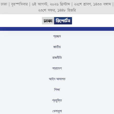
ঢাকা |
বৃহস্পতিবার
|
৬ই আগস্ট, ২০২৬ খ্রিস্টাব্দ
|
২২শে শ্রাবণ, ১৪৩৩ বঙ্গাব্দ
|
২৩শে সফর, ১৪৪৮ হিজরি
প্রচ্ছদ
আতঙ্কে মুম্বাই ছাড়লেন
জাতীয়
সালমান
রাজনীতি
স্টাফ রিপোর্টার
প্রকাশিতঃ
December 13, 2024
সারাদেশ
আইন আদালত
শিক্ষা
প্রযুক্তি
খেলাধুলা