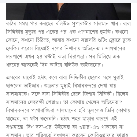
কঠিন সময় পার করছেন বলিউড সুপারস্টার সালমান খান। বাবা
সিদ্দিকীর মৃত্যুর পর একের পর এক প্রাণনাশের হুমকি। কখনো
ফোনে, কখনো চিঠিতে, আবার কখনো সরাসরি শুটিং ফ্লোরে ঢুকে
হুমকি। লরেন্স বিষ্ণোই দলের নিশানায় অভিনেতা। সালমানের
চারপাশে এখন ২৪ ঘণ্টাই কড়া নিরাপত্তা। সব মিলিয়ে এক
ধরনের আতঙ্কেই দিন কাটছে বলিউড ভাইজানের।
এসবের মাঝেই হঠাৎ করে বাবা সিদ্দিকীর ছেলের সঙ্গে মুম্বাই
ছাড়লেন ভাইজান। শুক্রবার মুম্বাই বিমানবন্দরে দেখা যায়
সালমানকে। সঙ্গে বাবা সিদ্দিকীর ছেলে জিশান সিদ্দিকী। ছিলেন
সালমানের দেহরক্ষী শেরাও। তা কোথায় গেলেন অভিনেতা?
বিমানবন্দরে পাপারাজ্জিরা সালমানের ছবি তুললেও তিনি কোথায়
যাচ্ছেন, তা ফাঁস করেননি। হঠাৎ শহর ছাড়ার কারণে এই
সপ্তাহান্তে ‘বিগ বস’-এর ‘উইকেন্ড কা ওয়ার’-এও থাকবেন না
সালমান। তার পরিবর্তে সঞ্চালনা করবেন কোরিওগ্রাফার ফারাহ