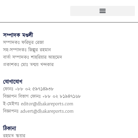
সম্পাদক মণ্ডলী
সম্পাদকঃ ফরিদুর রেজা
সহ-সম্পাদকঃ জিল্লুর রহমান
বার্তা সম্পাদকঃ শাহরিয়ার আহমেদ
প্রকাশকঃ মোঃ তন্ময় খন্দকার
যোগাযোগ
ফোনঃ +৮৮ ০২ ৫৯৭১৪৯৩৮
বিজ্ঞাপন বিভাগ ফোনঃ +৮৮ ০২ ৮১৯৪৭১৬৮
ই-মেইলঃ
editor@dhakareports.com
বিজ্ঞাপনঃ
advert@dhakareports.com
ঠিকানা
রহমত স্কয়ার