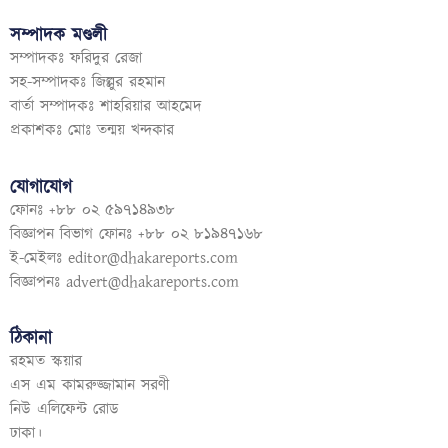
সম্পাদক মণ্ডলী
সম্পাদকঃ ফরিদুর রেজা
সহ-সম্পাদকঃ জিল্লুর রহমান
বার্তা সম্পাদকঃ শাহরিয়ার আহমেদ
প্রকাশকঃ মোঃ তন্ময় খন্দকার
যোগাযোগ
ফোনঃ +৮৮ ০২ ৫৯৭১৪৯৩৮
বিজ্ঞাপন বিভাগ ফোনঃ +৮৮ ০২ ৮১৯৪৭১৬৮
ই-মেইলঃ
editor@dhakareports.com
বিজ্ঞাপনঃ
advert@dhakareports.com
ঠিকানা
রহমত স্কয়ার
এস এম কামরুজ্জামান সরণী
নিউ এলিফেন্ট রোড
ঢাকা।