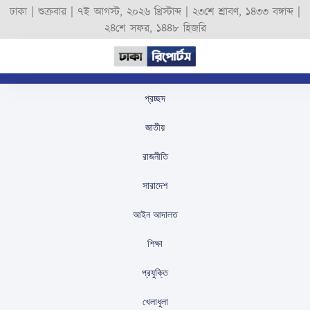
ঢাকা |
শুক্রবার
|
৭ই আগস্ট, ২০২৬ খ্রিস্টাব্দ
|
২৩শে শ্রাবণ, ১৪৩৩ বঙ্গাব্দ
|
২৪শে সফর, ১৪৪৮ হিজরি
প্রচ্ছদ
ভারতে বাংলাদেশ সহকারী
জাতীয়
হাইকমিশনে হামলার
রাজনীতি
প্রতিবাদে উত্তাল ঢাবি
সারাদেশ
স্টাফ রিপোর্টার
প্রকাশিতঃ
December 2, 2024
আইন আদালত
শিক্ষা
প্রযুক্তি
খেলাধুলা