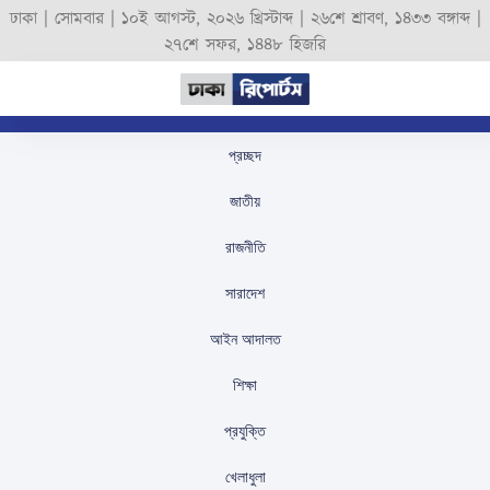
ঢাকা |
সোমবার
|
১০ই আগস্ট, ২০২৬ খ্রিস্টাব্দ
|
২৬শে শ্রাবণ, ১৪৩৩ বঙ্গাব্দ
|
২৭শে সফর, ১৪৪৮ হিজরি
প্রচ্ছদ
সংখ্যালঘুদের নিরাপত্তা
জাতীয়
নিশ্চিত করার আহ্বান
রাজনীতি
উপদেষ্টা মাহফুজের
সারাদেশ
স্টাফ রিপোর্টার
প্রকাশিতঃ
November 26, 2024
আইন আদালত
শিক্ষা
প্রযুক্তি
খেলাধুলা