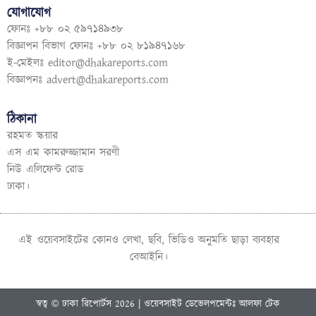
যোগাযোগ
ফোনঃ +৮৮ ০২ ৫৯৭১৪৯৩৮
বিজ্ঞাপন বিভাগ ফোনঃ +৮৮ ০২ ৮১৯৪৭১৬৮
ই-মেইলঃ
editor@dhakareports.com
বিজ্ঞাপনঃ
advert@dhakareports.com
ঠিকানা
রহমত স্কয়ার
এস এম কামরুজ্জামান সরণী
নিউ এলিফেন্ট রোড
ঢাকা।
এই ওয়েবসাইটের কোনও লেখা, ছবি, ভিডিও অনুমতি ছাড়া ব্যবহার
বেআইনি।
স্বত্ব © ঢাকা রিপোর্টস 2026 | ওয়েবসাইট ডেভেলপমেন্টঃ আলফা টেক