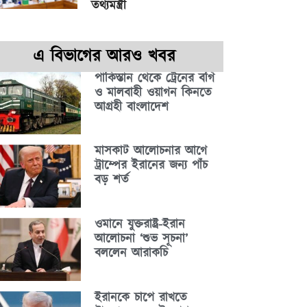
তথ্যমন্ত্রী
এ বিভাগের আরও খবর
পাকিস্তান থেকে ট্রেনের বগি
ও মালবাহী ওয়াগন কিনতে
আগ্রহী বাংলাদেশ
মাসকাট আলোচনার আগে
ট্রাম্পের ইরানের জন্য পাঁচ
বড় শর্ত
ওমানে যুক্তরাষ্ট্র-ইরান
আলোচনা ‘শুভ সূচনা’
বললেন আরাকচি
ইরানকে চাপে রাখতে