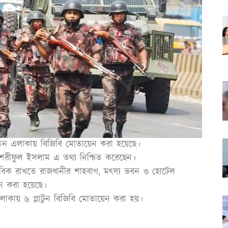
তিন এলাকায় বিজিবি মোতায়েন করা হয়েছে।
 শরীফুল ইসলাম এ তথ্য নিশ্চিত করেছেন।
াভাবিক রাখতে রাজধানীর শাহবাগ, মৎস্য ভবন ও হোটেল
়েন করা হয়েছে।
াকায় ৬ প্লাটুন বিজিবি মোতায়েন করা হয়।