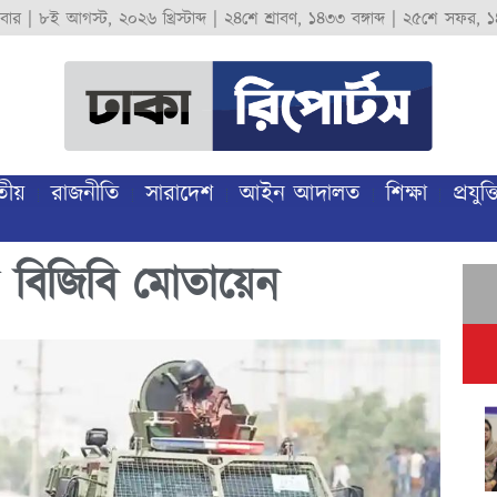
বার
|
৮ই আগস্ট, ২০২৬ খ্রিস্টাব্দ
|
২৪শে শ্রাবণ, ১৪৩৩ বঙ্গাব্দ
|
২৫শে সফর, ১
তীয়
রাজনীতি
সারাদেশ
আইন আদালত
শিক্ষা
প্রযুক্ত
 বিজিবি মোতায়েন