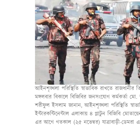
আইনশৃঙ্খলা পরিস্থিতি স্বাভাবিক রাখতে রাজধানীর 
মঙ্গলবার বিকালে বিজিবির জনসংযোগ কর্মকর্তা মো.
শরীফুল ইসলাম জানান, আইনশৃঙ্খলা পরিস্থিতি স্ব
ইন্টারকন্টিনেন্টাল এলাকায় ৪ প্লাটুন বিজিবি মোতায
এর আগে গতকাল (২৫ নভেম্বর) যাত্রাবাড়ী-ডেমরা এল