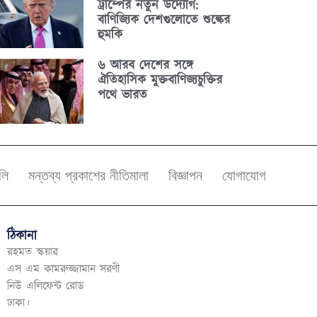
ট্রাম্পের নতুন উদ্যোগ:
বাণিজ্যিক দেশগুলোতে শুল্কের
হুমকি
৬ আরব দেশের সঙ্গে
ঐতিহাসিক মুক্তবাণিজ্যচুক্তির
পথে ভারত
বলি
মন্তব্য প্রকাশের নীতিমালা
বিজ্ঞাপন
যোগাযোগ
ঠিকানা
রহমত স্কয়ার
এস এম কামরুজ্জামান সরণী
নিউ এলিফেন্ট রোড
ঢাকা।