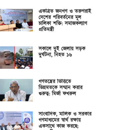
একত্রিত জনগণ ও তরুণরাই
দেশের পরিবর্তনের মূল
চালিকা শক্তি: সমাজকল্যাণ
প্রতিমন্ত্রী
সকালে দুই জেলায় সড়ক
দুর্ঘটনা, নিহত ১৬
গণতন্ত্রের ভিত্তিতে
ভিন্নমতকে সম্মান করার
গুরুত্ব: মির্জা ফখরুল
সাংবাদিক, মালিক ও সরকার
গণমাধ্যমের স্বার্থ রক্ষায়
একসাথে কাজ করছে: