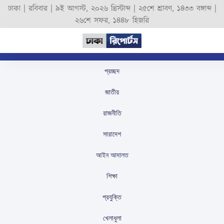
ঢাকা |
রবিবার
|
৯ই আগস্ট, ২০২৬ খ্রিস্টাব্দ
|
২৫শে শ্রাবণ, ১৪৩৩ বঙ্গাব্দ
|
২৬শে সফর, ১৪৪৮ হিজরি
প্রচ্ছদ
‌‘খেলা হবে’ মানসিকতার
জাতীয়
পরিবর্তন হয় নাই: ববি
রাজনীতি
হাজ্জাজ
সারাদেশ
স্টাফ রিপোর্টার
প্রকাশিতঃ
November 26, 2024
আইন আদালত
শিক্ষা
প্রযুক্তি
খেলাধুলা