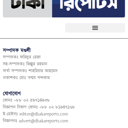
সম্পাদক মণ্ডলী
সম্পাদকঃ ফরিদুর রেজা
সহ-সম্পাদকঃ জিল্লুর রহমান
বার্তা সম্পাদকঃ শাহরিয়ার আহমেদ
প্রকাশকঃ মোঃ তন্ময় খন্দকার
যোগাযোগ
ফোনঃ +৮৮ ০২ ৫৯৭১৪৯৩৮
বিজ্ঞাপন বিভাগ ফোনঃ +৮৮ ০২ ৮১৯৪৭১৬৮
ই-মেইলঃ
editor@dhakareports.com
বিজ্ঞাপনঃ
advert@dhakareports.com