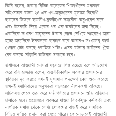
তিনি বলেন, ঢাকায় বিভিন্ন কলেজের শিক্ষার্থীদের মধ্যকার
সহিংসতার ঘটনা ২৪ এর গণ-অভ্যুত্থানের মূলমন্ত্র বিরোধী।
ছাত্রদের ভিতরে ছাত্রলীগ-যুবলীগের সন্ত্রাসীরা অনুপ্রবেশ করে
এবং উসকানি দিয়ে একের পর এক অঘটনের জন্ম দিচ্ছে।
একদিকে সাধারণ মানুষদের টাকার লোভ দেখিয়ে শাহবাগে আনা
হচ্ছে অন্যদিকে ইসকনকে ব্যবহার করে আবারও সংখ্যালঘু কার্ড
খেলার চেষ্টা করছে পরাজিত শক্তি। এসব ঘটনায় দায়ীদের খুঁজে
বের করতে সাঁড়াশি অভিযান চালাতে হবে।
প্রশাসনে আওয়ামী দোসরা ষড়যন্ত্রে লিপ্ত রয়েছে বলে অভিযোগ
করে ববি হাজ্জাজ বলেন, অন্তর্বর্তীকালীন সরকার প্রশাসনের
স্থবিরতা দূর করতে যখনই দৃশ্যমান পদক্ষেপ নেয়া শুরু করেছে
তখনই ফ্যাসিবাদের অনুগতরা ষড়যন্ত্রের নীলনকশা আঁকছে।
সচিবালয় থেকে শুরু করে মাঠ পর্যায়ের প্রশাসনে শুদ্ধি অভিযান
চালাতে হবে। প্রয়োজনে অবসরে যাওয়া বিতর্কমুক্ত কর্মকর্তা এবং
নাগরিক সমাজ থেকে যোগ্য লোকদের বাছাই করে সাময়িক
বিভিন্ন দায়িত্ব প্রদান করা যেতে পারে। কোনোভাবেই আওয়ামী