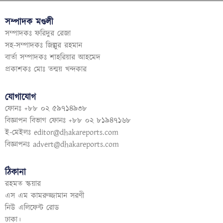
সম্পাদক মণ্ডলী
সম্পাদকঃ ফরিদুর রেজা
সহ-সম্পাদকঃ জিল্লুর রহমান
বার্তা সম্পাদকঃ শাহরিয়ার আহমেদ
প্রকাশকঃ মোঃ তন্ময় খন্দকার
যোগাযোগ
ফোনঃ +৮৮ ০২ ৫৯৭১৪৯৩৮
বিজ্ঞাপন বিভাগ ফোনঃ +৮৮ ০২ ৮১৯৪৭১৬৮
ই-মেইলঃ
editor@dhakareports.com
বিজ্ঞাপনঃ
advert@dhakareports.com
ঠিকানা
রহমত স্কয়ার
এস এম কামরুজ্জামান সরণী
নিউ এলিফেন্ট রোড
ঢাকা।