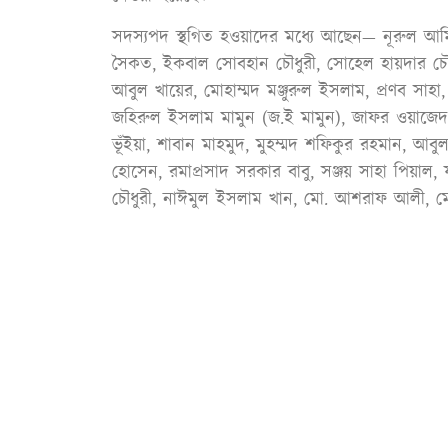
সদস্যপদ স্থগিত হওয়াদের মধ্যে আছেন— নূরুল আমিন 
সৈকত, ইকবাল সোবহান চৌধুরী, সোহেল হায়দার চ
আবুল খায়ের, মোহাম্মদ মঞ্জুরুল ইসলাম, প্রণব সা
জহিরুল ইসলাম মামুন (জ.ই মামুন), জাফর ওয়াজ
ভূঁইয়া, শাবান মাহমুদ, মুহম্মদ শফিকুর রহমান, আ
হোসেন, রমাপ্রসাদ সরকার বাবু, সঞ্জয় সাহা পিয
চৌধুরী, নাঈমুল ইসলাম খান, মো. আশরাফ আলী, মোল্