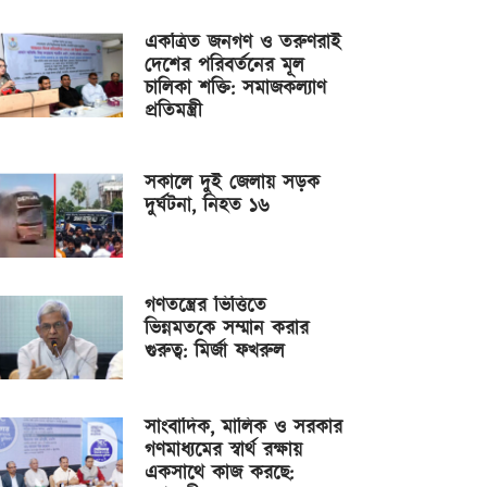
একত্রিত জনগণ ও তরুণরাই
দেশের পরিবর্তনের মূল
চালিকা শক্তি: সমাজকল্যাণ
প্রতিমন্ত্রী
সকালে দুই জেলায় সড়ক
দুর্ঘটনা, নিহত ১৬
গণতন্ত্রের ভিত্তিতে
ভিন্নমতকে সম্মান করার
গুরুত্ব: মির্জা ফখরুল
সাংবাদিক, মালিক ও সরকার
গণমাধ্যমের স্বার্থ রক্ষায়
একসাথে কাজ করছে: