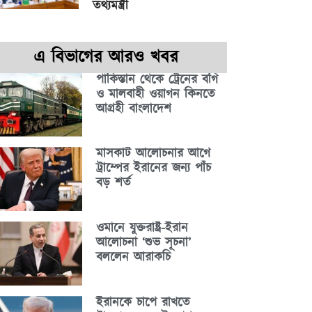
তথ্যমন্ত্রী
এ বিভাগের আরও খবর
পাকিস্তান থেকে ট্রেনের বগি
ও মালবাহী ওয়াগন কিনতে
আগ্রহী বাংলাদেশ
মাসকাট আলোচনার আগে
ট্রাম্পের ইরানের জন্য পাঁচ
বড় শর্ত
ওমানে যুক্তরাষ্ট্র-ইরান
আলোচনা ‘শুভ সূচনা’
বললেন আরাকচি
ইরানকে চাপে রাখতে