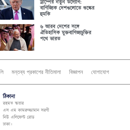
ট্রাম্পের নতুন উদ্যোগ:
বাণিজ্যিক দেশগুলোতে শুল্কের
হুমকি
৬ আরব দেশের সঙ্গে
ঐতিহাসিক মুক্তবাণিজ্যচুক্তির
পথে ভারত
বলি
মন্তব্য প্রকাশের নীতিমালা
বিজ্ঞাপন
যোগাযোগ
ঠিকানা
রহমত স্কয়ার
এস এম কামরুজ্জামান সরণী
নিউ এলিফেন্ট রোড
ঢাকা।