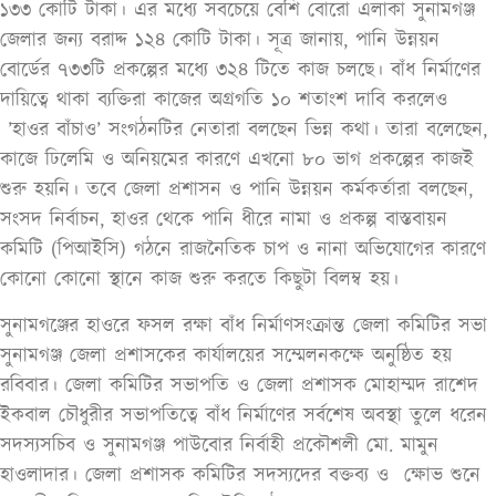
১৩৩ কোটি টাকা। এর মধ্যে সবচেয়ে বেশি বোরো এলাকা সুনামগঞ্জ
জেলার জন্য বরাদ্দ ১২৪ কোটি টাকা। সূত্র জানায়, পানি উন্নয়ন
বোর্ডের ৭৩৩টি প্রকল্পের মধ্যে ৩২৪ টিতে কাজ চলছে। বাঁধ নির্মাণের
দায়িত্বে থাকা ব্যক্তিরা কাজের অগ্রগতি ১০ শতাংশ দাবি করলেও
’হাওর বাঁচাও’ সংগঠনটির নেতারা বলছেন ভিন্ন কথা। তারা বলেছেন,
কাজে ঢিলেমি ও অনিয়মের কারণে এখনো ৮০ ভাগ প্রকল্পের কাজই
শুরু হয়নি। তবে জেলা প্রশাসন ও পানি উন্নয়ন কর্মকর্তারা বলছেন,
সংসদ নির্বাচন, হাওর থেকে পানি ধীরে নামা ও প্রকল্প বাস্তবায়ন
কমিটি (পিআইসি) গঠনে রাজনৈতিক চাপ ও নানা অভিযোগের কারণে
কোনো কোনো স্থানে কাজ শুরু করতে কিছুটা বিলম্ব হয়।
সুনামগঞ্জের হাওরে ফসল রক্ষা বাঁধ নির্মাণসংক্রান্ত জেলা কমিটির সভা
সুনামগঞ্জ জেলা প্রশাসকের কার্যালয়ের সম্মেলনকক্ষে অনুষ্ঠিত হয়
রবিবার। জেলা কমিটির সভাপতি ও জেলা প্রশাসক মোহাম্মদ রাশেদ
ইকবাল চৌধুরীর সভাপতিত্বে বাঁধ নির্মাণের সর্বশেষ অবস্থা তুলে ধরেন
সদস্যসচিব ও সুনামগঞ্জ পাউবোর নির্বাহী প্রকৌশলী মো. মামুন
হাওলাদার। জেলা প্রশাসক কমিটির সদস্যদের বক্তব্য ও ক্ষোভ শুনে