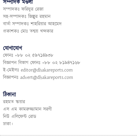
সম্পাদক মণ্ডলী
সম্পাদকঃ ফরিদুর রেজা
সহ-সম্পাদকঃ জিল্লুর রহমান
বার্তা সম্পাদকঃ শাহরিয়ার আহমেদ
প্রকাশকঃ মোঃ তন্ময় খন্দকার
যোগাযোগ
ফোনঃ +৮৮ ০২ ৫৯৭১৪৯৩৮
বিজ্ঞাপন বিভাগ ফোনঃ +৮৮ ০২ ৮১৯৪৭১৬৮
ই-মেইলঃ
editor@dhakareports.com
বিজ্ঞাপনঃ
advert@dhakareports.com
ঠিকানা
রহমত স্কয়ার
এস এম কামরুজ্জামান সরণী
নিউ এলিফেন্ট রোড
ঢাকা।