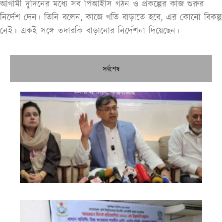
আগামী দুদিনের মধ্যে সব পিআইসি গঠন ও প্রকল্পের কাজ শুরুর
নির্দেশ দেন। তিনি বলেন, কাজে গতি বাড়াতে হবে, এর কোনো বিকল্প
নেই। একই সঙ্গে তদারকি বাড়ানোর নির্দেশনা দিয়েছেন।
সর্বশেষ
নির
শী
ব্য
তা
প্রস
করবে
মন্ত্
এক
জন