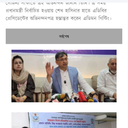
সৌজন্য সাক্ষাতে এই অভিনন্দন জানান তিনি। এ সময়
প্রধানমন্ত্রী নির্বাচিত হওয়ায় শেখ হাসিনার হাতে এডিবির
প্রেসিডেন্টের অভিনন্দনপত্র হস্তান্তর করেন এডিমন গিন্টিং।
সর্বশেষ
নির
শী
ব্য
তা
প্রস
করবে
মন্ত্
এক
জন
তর