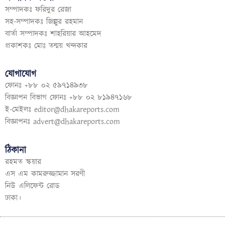
সম্পাদকঃ ফরিদুর রেজা
সহ-সম্পাদকঃ জিল্লুর রহমান
বার্তা সম্পাদকঃ শাহরিয়ার আহমেদ
প্রকাশকঃ মোঃ তন্ময় খন্দকার
যোগাযোগ
ফোনঃ +৮৮ ০২ ৫৯৭১৪৯৩৮
বিজ্ঞাপন বিভাগ ফোনঃ +৮৮ ০২ ৮১৯৪৭১৬৮
ই-মেইলঃ
editor@dhakareports.com
বিজ্ঞাপনঃ
advert@dhakareports.com
ঠিকানা
রহমত স্কয়ার
এস এম কামরুজ্জামান সরণী
নিউ এলিফেন্ট রোড
ঢাকা।