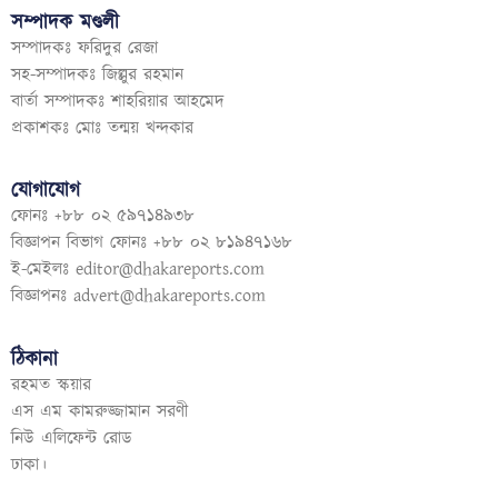
সম্পাদক মণ্ডলী
সম্পাদকঃ ফরিদুর রেজা
সহ-সম্পাদকঃ জিল্লুর রহমান
বার্তা সম্পাদকঃ শাহরিয়ার আহমেদ
প্রকাশকঃ মোঃ তন্ময় খন্দকার
যোগাযোগ
ফোনঃ +৮৮ ০২ ৫৯৭১৪৯৩৮
বিজ্ঞাপন বিভাগ ফোনঃ +৮৮ ০২ ৮১৯৪৭১৬৮
ই-মেইলঃ
editor@dhakareports.com
বিজ্ঞাপনঃ
advert@dhakareports.com
ঠিকানা
রহমত স্কয়ার
এস এম কামরুজ্জামান সরণী
নিউ এলিফেন্ট রোড
ঢাকা।