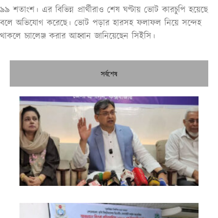
৯৯ শতাংশ। এর বিভিন্ন প্রার্থীরাও শেষ ঘণ্টায় ভোট কারচুপি হয়েছে
বলে অভিযোগ করেছে। ভোট পড়ার হারসহ ফলাফল নিয়ে সন্দেহ
থাকলে চ্যালেঞ্জ করার আহ্বান জানিয়েছেন সিইসি।
সর্বশেষ
নির
শী
ব্য
তা
প্রস
করবে
মন্ত্
এক
জন