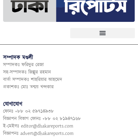
সম্পাদক মণ্ডলী
সম্পাদকঃ ফরিদুর রেজা
সহ-সম্পাদকঃ জিল্লুর রহমান
বার্তা সম্পাদকঃ শাহরিয়ার আহমেদ
প্রকাশকঃ মোঃ তন্ময় খন্দকার
যোগাযোগ
ফোনঃ +৮৮ ০২ ৫৯৭১৪৯৩৮
বিজ্ঞাপন বিভাগ ফোনঃ +৮৮ ০২ ৮১৯৪৭১৬৮
ই-মেইলঃ
editor@dhakareports.com
বিজ্ঞাপনঃ
advert@dhakareports.com