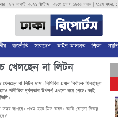
বার
|
৮ই আগস্ট, ২০২৬ খ্রিস্টাব্দ
|
২৪শে শ্রাবণ, ১৪৩৩ বঙ্গাব্দ
|
২৫শে সফর, ১
তীয়
রাজনীতি
সারাদেশ
আইন আদালত
শিক্ষা
প্রযুক্ত
যাচ খেলছেন না লিটন
চে খেলছেন না লিটন দাস। বিসিবির প্রধান নির্বাচক মিনহাজুল
কমলেও শারীরিক দুর্বলতার উপসর্গ এখনো রয়ে গেছে। তাই
 তিনি।
দিন সময় লাগবে। প্রথম ম্যাচ মিস করব। আমি কোনো বিকল্প
ছে।’