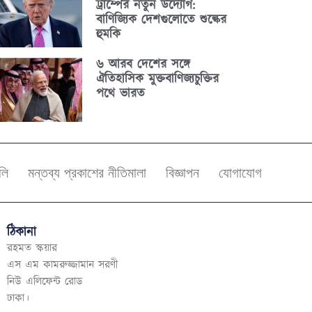
ট্রাম্পের নতুন উদ্যোগ:
বাণিজ্যিক দেশগুলোতে শুল্কের
হুমকি
৬ আরব দেশের সঙ্গে
ঐতিহাসিক মুক্তবাণিজ্যচুক্তির
পথে ভারত
বলি
মন্তব্য প্রকাশের নীতিমালা
বিজ্ঞাপন
যোগাযোগ
ঠিকানা
রহমত স্কয়ার
এস এম কামরুজ্জামান সরণী
নিউ এলিফেন্ট রোড
ঢাকা।