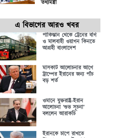
তথ্যমন্ত্রী
এ বিভাগের আরও খবর
পাকিস্তান থেকে ট্রেনের বগি
ও মালবাহী ওয়াগন কিনতে
আগ্রহী বাংলাদেশ
মাসকাট আলোচনার আগে
ট্রাম্পের ইরানের জন্য পাঁচ
বড় শর্ত
ওমানে যুক্তরাষ্ট্র-ইরান
আলোচনা ‘শুভ সূচনা’
বললেন আরাকচি
ইরানকে চাপে রাখতে