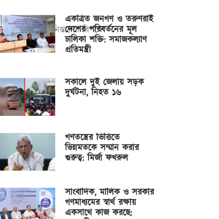
একত্রিত জনগণ ও তরুণরাই
দেশের পরিবর্তনের মূল
া। ম্যাচটি আফগানিস্তানের বিপক্ষে
চালিকা শক্তি: সমাজকল্যাণ
প্রতিমন্ত্রী
সকালে দুই জেলায় সড়ক
দুর্ঘটনা, নিহত ১৬
গণতন্ত্রের ভিত্তিতে
ভিন্নমতকে সম্মান করার
গুরুত্ব: মির্জা ফখরুল
সাংবাদিক, মালিক ও সরকার
গণমাধ্যমের স্বার্থ রক্ষায়
একসাথে কাজ করছে: