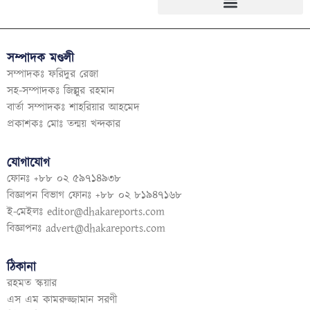
সম্পাদক মণ্ডলী
সম্পাদকঃ ফরিদুর রেজা
সহ-সম্পাদকঃ জিল্লুর রহমান
বার্তা সম্পাদকঃ শাহরিয়ার আহমেদ
প্রকাশকঃ মোঃ তন্ময় খন্দকার
যোগাযোগ
ফোনঃ +৮৮ ০২ ৫৯৭১৪৯৩৮
বিজ্ঞাপন বিভাগ ফোনঃ +৮৮ ০২ ৮১৯৪৭১৬৮
ই-মেইলঃ
editor@dhakareports.com
বিজ্ঞাপনঃ
advert@dhakareports.com
ঠিকানা
রহমত স্কয়ার
এস এম কামরুজ্জামান সরণী