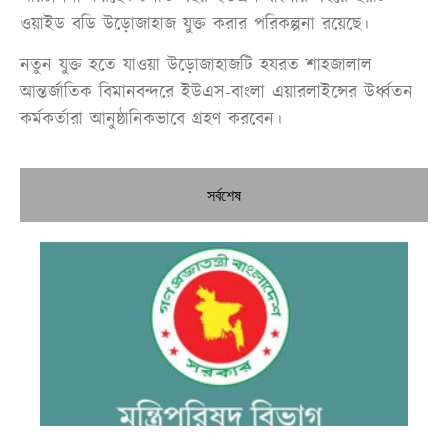
ওয়াইড বডি উড়োজাহাজ যুক্ত করার পরিকল্পনা রয়েছে।
নতুন যুক্ত হতে যাওয়া উড়োজাহাজটি হযরত শাহজালাল
আন্তর্জাতিক বিমানবন্দরে ইউএস-বাংলা এয়ারলাইন্সের উর্ধ্বতন
কর্মকর্তারা আনুষ্ঠানিকভাবে গ্রহণ করবেন।
সর্বশেষ
উচ্
কম
কর
জু
সার
কম
প্
পর
ও 
আ