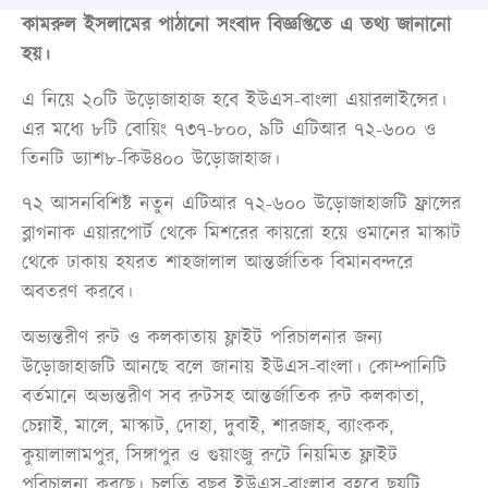
কামরুল ইসলামের পাঠানো সংবাদ বিজ্ঞপ্তিতে এ তথ্য জানানো
হয়।
এ নিয়ে ২০টি উড়োজাহাজ হবে ইউএস-বাংলা এয়ারলাইন্সের।
এর মধ্যে ৮টি বোয়িং ৭৩৭-৮০০, ৯টি এটিআর ৭২-৬০০ ও
তিনটি ড্যাশ৮-কিউ৪০০ উড়োজাহাজ।
৭২ আসনবিশিষ্ট নতুন এটিআর ৭২-৬০০ উড়োজাহাজটি ফ্রান্সের
ব্লাগনাক এয়ারপোর্ট থেকে মিশরের কায়রো হয়ে ওমানের মাস্কাট
থেকে ঢাকায় হযরত শাহজালাল আন্তর্জাতিক বিমানবন্দরে
অবতরণ করবে।
অভ্যন্তরীণ রুট ও কলকাতায় ফ্লাইট পরিচালনার জন্য
উড়োজাহাজটি আনছে বলে জানায় ইউএস-বাংলা। কোম্পানিটি
বর্তমানে অভ্যন্তরীণ সব রুটসহ আন্তর্জাতিক রুট কলকাতা,
চেন্নাই, মালে, মাস্কাট, দোহা, দুবাই, শারজাহ, ব্যাংকক,
কুয়ালালামপুর, সিঙ্গাপুর ও গুয়াংজু রুটে নিয়মিত ফ্লাইট
পরিচালনা করছে। চলতি বছর ইউএস-বাংলার বহরে ছয়টি