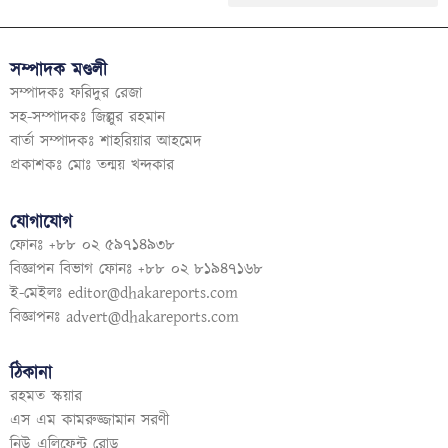
সম্পাদক মণ্ডলী
সম্পাদকঃ ফরিদুর রেজা
সহ-সম্পাদকঃ জিল্লুর রহমান
বার্তা সম্পাদকঃ শাহরিয়ার আহমেদ
প্রকাশকঃ মোঃ তন্ময় খন্দকার
যোগাযোগ
ফোনঃ +৮৮ ০২ ৫৯৭১৪৯৩৮
বিজ্ঞাপন বিভাগ ফোনঃ +৮৮ ০২ ৮১৯৪৭১৬৮
ই-মেইলঃ
editor@dhakareports.com
বিজ্ঞাপনঃ
advert@dhakareports.com
ঠিকানা
রহমত স্কয়ার
এস এম কামরুজ্জামান সরণী
নিউ এলিফেন্ট রোড