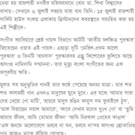
নেয়া হয় রাজশাহী নগরীর মহিষবাথানে বোন ডা. শিখা বিশ্বাসের
বাসায়। সেখানে ৬ জুলাই সন্ধ্যায় মারা যান তিনি। ১৫ জুলাই রাজশাহী
সার্কিট হাউস সংলগ্ন এলাকায় খ্রিস্টানদের কবরস্থানে সমাহিত করা হয়
এই শিল্পীকে।
সংগীত ক্যারিয়ারে শ্রেষ্ঠ গায়ক বিভাগে আটটি ‘জাতীয় চলচ্চিত্র পুরস্কার’
জিতেছেন প্রয়াত এই গায়ক। এছাড়া দুটি ‘মেরিল-প্রথম আলো
পুরস্কার’ ও তিনটি ‘বাচসাস’ পুরস্কারসহ এন্ড্রু কিশোরের ঝুলিতে আছে
অসংখ্য নামিদামি সম্মাননা। তার মৃত্যু বাংলা সংগীতের জন্য এক
অপূরণীয় ক্ষতি।
মুলত সব অনুভূতির গানই তার কণ্ঠে পেয়েছে অনন্য মাত্রা। তার শত
শত কালজয়ী গান এখনও মানুষের মুখে মুখে। এর মধ্যে ‘আমার সারা
দেহ খেয়ো গো মাটি’, ‘হায়রে মানুষ রঙিন ফানুস দম ফুরাইলে ঠুস’,
‘ডাক দিয়াছেন দয়াল আমারে’, ‘কারে দেখাব মনের দুঃখ গো’ বা ‘তুমি
আমার জীবন, আমি তোমার জীবন’ ‘আমি চিরকাল প্রেমের কাঙাল’
‘এক জনমে ভালোবেসে ভরবে না মন, ভরবে না’সহ অসংখ্য শ্রোতাপ্রিয়
গান আজও তাকে বাঁচিয়ে রেখেছে।