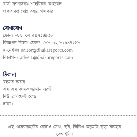
বার্তা সম্পাদকঃ শাহরিয়ার আহমেদ
প্রকাশকঃ মোঃ তন্ময় খন্দকার
যোগাযোগ
ফোনঃ +৮৮ ০২ ৫৯৭১৪৯৩৮
বিজ্ঞাপন বিভাগ ফোনঃ +৮৮ ০২ ৮১৯৪৭১৬৮
ই-মেইলঃ
editor@dhakareports.com
বিজ্ঞাপনঃ
advert@dhakareports.com
ঠিকানা
রহমত স্কয়ার
এস এম কামরুজ্জামান সরণী
নিউ এলিফেন্ট রোড
ঢাকা।
এই ওয়েবসাইটের কোনও লেখা, ছবি, ভিডিও অনুমতি ছাড়া ব্যবহার
বেআইনি।