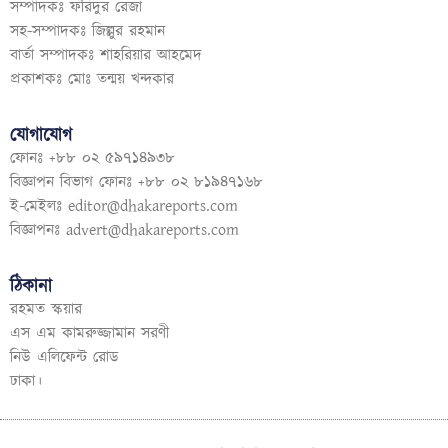
সম্পাদকঃ ফরিদুর রেজা
সহ-সম্পাদকঃ জিল্লুর রহমান
বার্তা সম্পাদকঃ শাহরিয়ার আহমেদ
প্রকাশকঃ মোঃ তন্ময় খন্দকার
যোগাযোগ
ফোনঃ +৮৮ ০২ ৫৯৭১৪৯৩৮
বিজ্ঞাপন বিভাগ ফোনঃ +৮৮ ০২ ৮১৯৪৭১৬৮
ই-মেইলঃ
editor@dhakareports.com
বিজ্ঞাপনঃ
advert@dhakareports.com
ঠিকানা
রহমত স্কয়ার
এস এম কামরুজ্জামান সরণী
নিউ এলিফেন্ট রোড
ঢাকা।