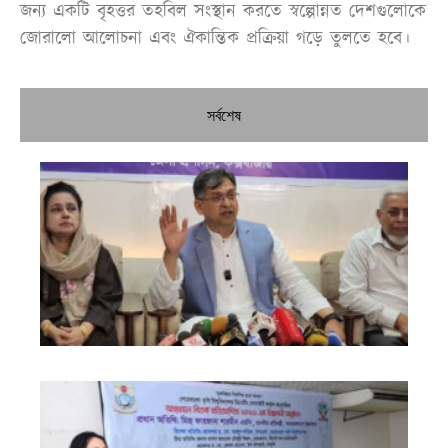
জন্য একটি বৃহত্তর তহবিল সংস্থান করতে স্বল্পোন্নত দেশগুলোকে
জোরালো আলোচনা এবং ঐকান্তিক প্রক্রিয়া গড়ে তুলতে হবে।
সর্বশেষ
নির
শী
ব্য
তা
প্রস
করবে
মন্ত্
এক
জন
তর