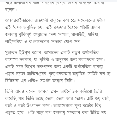
সঙ্গে এলডিসি’র উচ্চ পর্যায়ের বৈঠকে প্রধান উপদেষ্টা একথা
বলেন।
আজারবাইজানের রাজধানী বাকুতে কপ-২৯ সম্মেলনের ফাঁকে
এই বৈঠক অনুষ্ঠিত হয়। এই রুদ্ধদ্বার বৈঠকে পাঁচটি প্রধান
জলবায়ু ঝুঁকিপূর্ণ স্বল্পোন্নত দেশ নেপাল, মালাউই, গাম্বিয়া,
লাইবেরিয়া ও বাংলাদেশের নেতারা যোগ দেন।
মুহাম্মদ ইউনূস বলেন, আমাদের একটি নতুন অর্থনৈতিক
কাঠামো দরকার, যা পৃথিবী ও মানুষের জন্য কল্যাণকর হবে।
একই সঙ্গে বিশ্বের তরুণদের জন্য একটি অর্থনৈতিক ব্যবস্থা
গড়ার লক্ষ্যে জাতিসংঘের পৃষ্ঠপোষকতায় অনুষ্ঠিত ‘সামিট ফর দ্য
ফিউচার’ এর প্রতিও সমর্থন জানান তিনি।
তিনি আরও বলেন, আমরা এমন অর্থনৈতিক কাঠামো তৈরি
করেছি, যার ভিত্তি হচ্ছে ভোগ, ভোগ আর ভোগ। এটি শুধু বর্জ্য,
বর্জ্য ও বর্জ্য উৎপাদন করে। আমাদেরকে শূন্য বর্জ্যের বিশ্ব
গড়তে হবে। প্রতি বছর কপ জলবায়ু সম্মেলন করা উচিত নয়