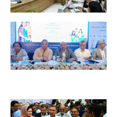
তি
প্র
ইউ
গড়
তো
হব
প্র
হে
কে
ইউ
সর
গুরু
পর
প্রধ
উদ
কর