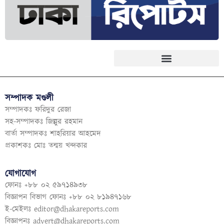
সম্পাদক মণ্ডলী
সম্পাদকঃ ফরিদুর রেজা
সহ-সম্পাদকঃ জিল্লুর রহমান
বার্তা সম্পাদকঃ শাহরিয়ার আহমেদ
প্রকাশকঃ মোঃ তন্ময় খন্দকার
যোগাযোগ
ফোনঃ +৮৮ ০২ ৫৯৭১৪৯৩৮
বিজ্ঞাপন বিভাগ ফোনঃ +৮৮ ০২ ৮১৯৪৭১৬৮
ই-মেইলঃ
editor@dhakareports.com
বিজ্ঞাপনঃ
advert@dhakareports.com