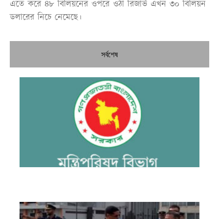
এতে করে ৪৮ বিলিয়নের ওপরে ওঠা রিজার্ভ এখন ৩০ বিলিয়ন
ডলারের নিচে নেমেছে।
সর্বশেষ
উচ্
কম
কর
জু
সার
কম
প্
পর
ও 
আ
হে
কক