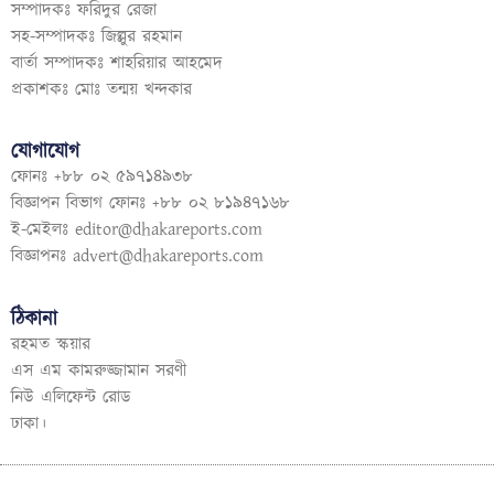
সম্পাদকঃ ফরিদুর রেজা
সহ-সম্পাদকঃ জিল্লুর রহমান
বার্তা সম্পাদকঃ শাহরিয়ার আহমেদ
প্রকাশকঃ মোঃ তন্ময় খন্দকার
যোগাযোগ
ফোনঃ +৮৮ ০২ ৫৯৭১৪৯৩৮
বিজ্ঞাপন বিভাগ ফোনঃ +৮৮ ০২ ৮১৯৪৭১৬৮
ই-মেইলঃ
editor@dhakareports.com
বিজ্ঞাপনঃ
advert@dhakareports.com
ঠিকানা
রহমত স্কয়ার
এস এম কামরুজ্জামান সরণী
নিউ এলিফেন্ট রোড
ঢাকা।