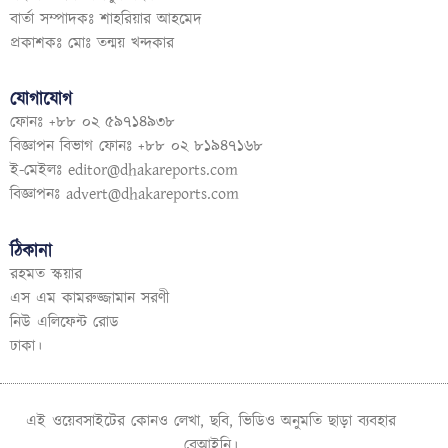
বার্তা সম্পাদকঃ শাহরিয়ার আহমেদ
প্রকাশকঃ মোঃ তন্ময় খন্দকার
যোগাযোগ
ফোনঃ +৮৮ ০২ ৫৯৭১৪৯৩৮
বিজ্ঞাপন বিভাগ ফোনঃ +৮৮ ০২ ৮১৯৪৭১৬৮
ই-মেইলঃ
editor@dhakareports.com
বিজ্ঞাপনঃ
advert@dhakareports.com
ঠিকানা
রহমত স্কয়ার
এস এম কামরুজ্জামান সরণী
নিউ এলিফেন্ট রোড
ঢাকা।
এই ওয়েবসাইটের কোনও লেখা, ছবি, ভিডিও অনুমতি ছাড়া ব্যবহার
বেআইনি।